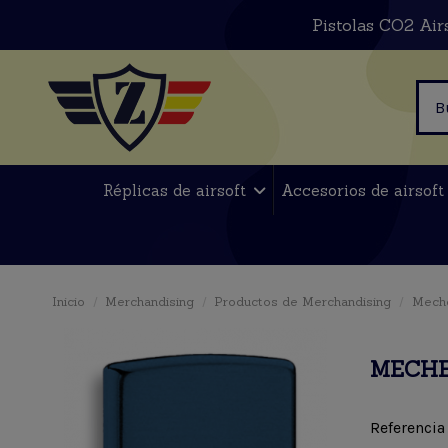
Pistolas CO2 Air
Réplicas de airsoft
Accesorios de airsof
Inicio
Merchandising
Productos de Merchandising
Mech
MECHE
Referencia