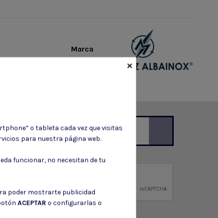
Marca
×
rtphone” o tableta cada vez que visitas
vicios para nuestra página web.
ción de contacto en el aviso legal.
eda funcionar, no necesitan de tu
privacidad
ntidad.
ara poder mostrarte publicidad
 botón
ACEPTAR
o configurarlas o