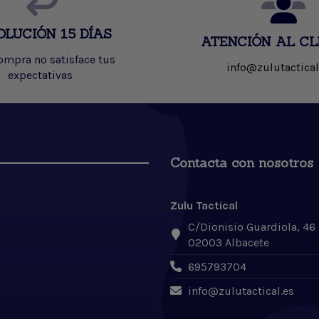
OLUCIÓN 15 DÍAS
ATENCIÓN AL CL
compra no satisface tus
info@zulutactical
expectativas
Contacta con nosotros
Zulu Tactical
C/Dionisio Guardiola, 46
02003 Albacete
695793704
info@zulutactical.es