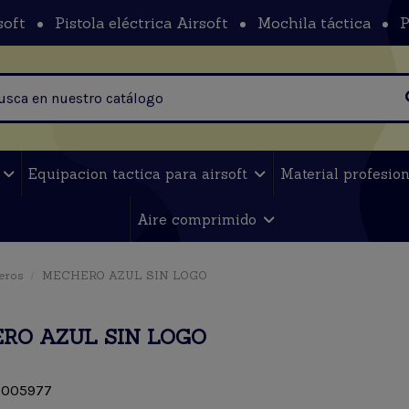
soft
Pistola eléctrica Airsoft
Mochila táctica
P
t
Equipacion tactica para airsoft
Material profesio
Aire comprimido
eros
MECHERO AZUL SIN LOGO
RO AZUL SIN LOGO
005977