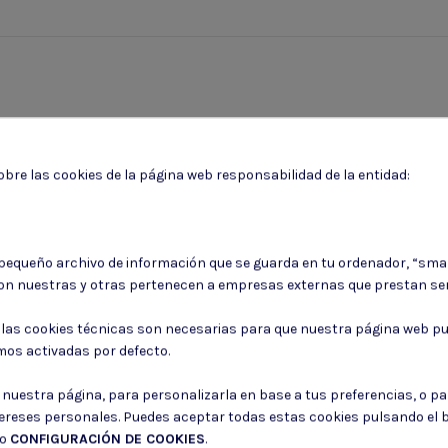
bre las cookies de la página web responsabilidad de la entidad:
 pequeño archivo de información que se guarda en tu ordenador, “sma
on nuestras y otras pertenecen a empresas externas que prestan ser
Puede darse de baja en cualquier momento. Para ello, consulte nuestra informa
: las cookies técnicas son necesarias para que nuestra página web pu
mos activadas por defecto.
Consiento el uso de mis datos para los fines indicados en la
Política de 
Consiento el uso de mis datos personales para recibir publicidad de su e
r nuestra página, para personalizarla en base a tus preferencias, o p
tereses personales. Puedes aceptar todas estas cookies pulsando el
do
CONFIGURACIÓN DE COOKIES
.