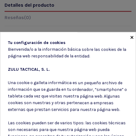
Detalles del producto
Reseñas
(0)
×
Tu configuración de cookies
Marca
Bienvenida/o a la información básica sobre las cookies de la
página web responsabilidad de la entidad:
ZULU TACTICAL, S. L.
Una cookie o galleta informática es un pequeño archivo de
información que se guarda en tu ordenador, “smartphone” o
Suscríbete a nuestro boletín
tableta cada vez que visitas nuestra página web. Algunas
cookies son nuestras y otras pertenecen a empresas
externas que prestan servicios para nuestra página web.
Las cookies pueden ser de varios tipos: las cookies técnicas
Puede darse de baja en cualquier momento. Para ello, consulte nuestra
son necesarias para que nuestra página web pueda
información de contacto en el aviso legal.