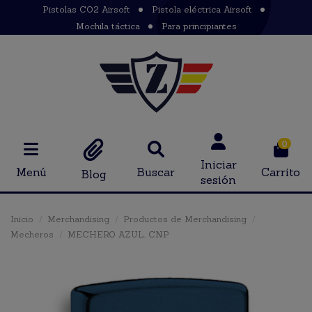
Pistolas CO2 Airsoft
Pistola eléctrica Airsoft
Mochila táctica
Para principiantes
0
Iniciar
Menú
Buscar
Carrito
Blog
sesión
Inicio
Merchandising
Productos de Merchandising
Mecheros
MECHERO AZUL. CNP