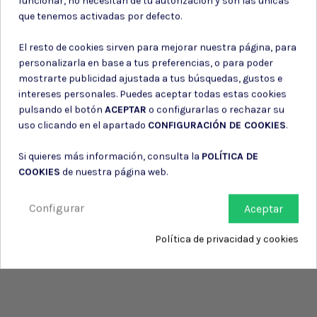
funcionar, no necesitan de tu autorización y son las únicas
Consiento el uso de mis datos para los fines indicados en la
que tenemos activadas por defecto.
Política de privacidad
Consiento el uso de mis datos personales para recibir publicidad
El resto de cookies sirven para mejorar nuestra página, para
de su entidad.
personalizarla en base a tus preferencias, o para poder
mostrarte publicidad ajustada a tus búsquedas, gustos e
intereses personales. Puedes aceptar todas estas cookies
pulsando el botón
ACEPTAR
o configurarlas o rechazar su
uso clicando en el apartado
CONFIGURACIÓN DE COOKIES
.
Si quieres más información, consulta la
POLÍTICA DE
COOKIES
de nuestra página web.
Configurar
Aceptar
Política de privacidad y cookies