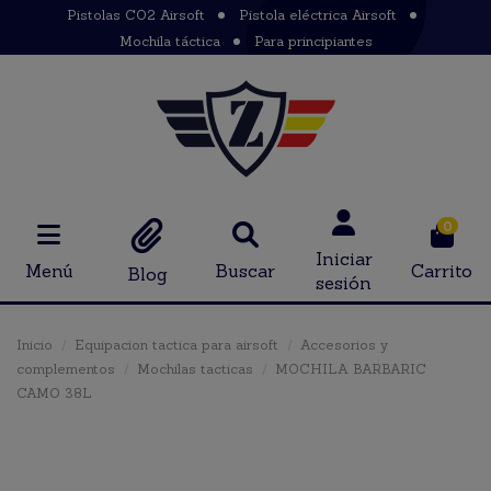
Pistolas CO2 Airsoft
Pistola eléctrica Airsoft
Mochila táctica
Para principiantes
0
Iniciar
Menú
Buscar
Carrito
Blog
sesión
Inicio
Equipacion tactica para airsoft
Accesorios y
complementos
Mochilas tacticas
MOCHILA BARBARIC
CAMO 38L