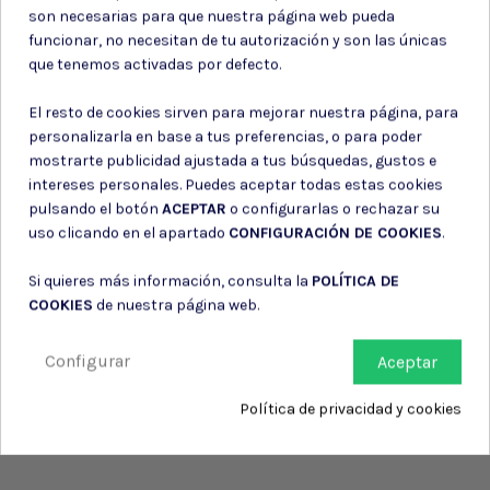
son necesarias para que nuestra página web pueda
funcionar, no necesitan de tu autorización y son las únicas
Puede darse de baja en cualquier momento. Para ello, consulte nuestra
que tenemos activadas por defecto.
información de contacto en el aviso legal.
Consiento el uso de mis datos para los fines indicados en la
El resto de cookies sirven para mejorar nuestra página, para
Política de privacidad
personalizarla en base a tus preferencias, o para poder
Consiento el uso de mis datos personales para recibir publicidad
mostrarte publicidad ajustada a tus búsquedas, gustos e
de su entidad.
intereses personales. Puedes aceptar todas estas cookies
pulsando el botón
ACEPTAR
o configurarlas o rechazar su
uso clicando en el apartado
CONFIGURACIÓN DE COOKIES
.
Si quieres más información, consulta la
POLÍTICA DE
COOKIES
de nuestra página web.
Configurar
Aceptar
Política de privacidad y cookies