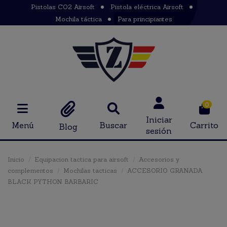
Pistolas CO2 Airsoft
Pistola eléctrica Airsoft
Mochila táctica
Para principiantes
0
Iniciar
Menú
Buscar
Carrito
Blog
sesión
Inicio
Equipacion tactica para airsoft
Accesorios y
complementos
Mochilas tacticas
ACCESORIO GRANADA
BLACK PYTHON BARBARIC