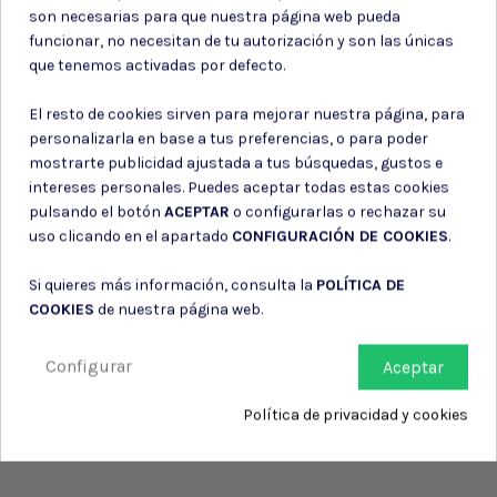
son necesarias para que nuestra página web pueda
funcionar, no necesitan de tu autorización y son las únicas
Puede darse de baja en cualquier momento. Para ello, consulte nuestra
que tenemos activadas por defecto.
información de contacto en el aviso legal.
Consiento el uso de mis datos para los fines indicados en la
El resto de cookies sirven para mejorar nuestra página, para
Política de privacidad
personalizarla en base a tus preferencias, o para poder
Consiento el uso de mis datos personales para recibir publicidad
mostrarte publicidad ajustada a tus búsquedas, gustos e
de su entidad.
intereses personales. Puedes aceptar todas estas cookies
pulsando el botón
ACEPTAR
o configurarlas o rechazar su
uso clicando en el apartado
CONFIGURACIÓN DE COOKIES
.
Si quieres más información, consulta la
POLÍTICA DE
COOKIES
de nuestra página web.
Configurar
Aceptar
Política de privacidad y cookies