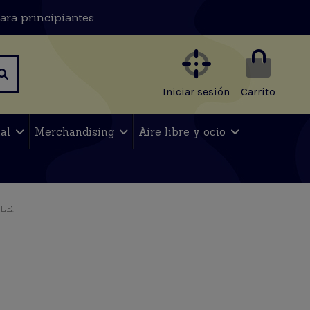
ara principiantes
Iniciar sesión
Carrito
nal
Merchandising
Aire libre y ocio
LE.