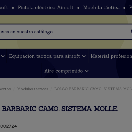
soft
Pistola eléctrica Airsoft
Mochila táctica
P
t
Equipacion tactica para airsoft
Material profesio
Aire comprimido
mentos
Mochilas tacticas
BOLSO BARBARIC CAMO. SISTEMA MOL
 BARBARIC CAMO. SISTEMA MOLLE.
002724