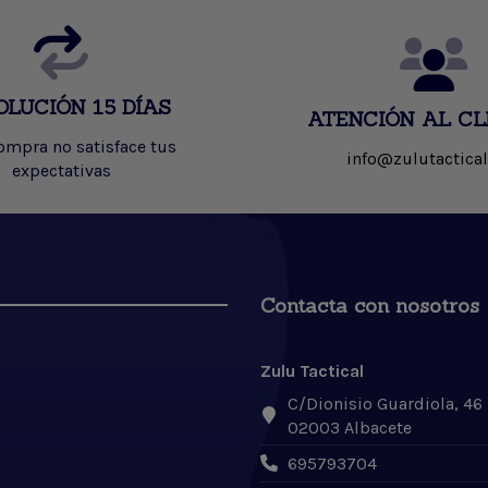
OLUCIÓN 15 DÍAS
ATENCIÓN AL CL
compra no satisface tus
info@zulutactical
expectativas
Contacta con nosotros
Zulu Tactical
C/Dionisio Guardiola, 46
02003 Albacete
695793704