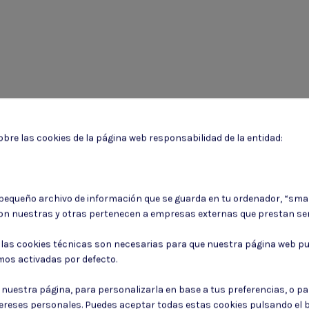
bre las cookies de la página web responsabilidad de la entidad:
 pequeño archivo de información que se guarda en tu ordenador, “sma
on nuestras y otras pertenecen a empresas externas que prestan ser
: las cookies técnicas son necesarias para que nuestra página web pu
Puede darse de baja en cualquier momento. Para ello, consulte nuestra informa
mos activadas por defecto.
Consiento el uso de mis datos para los fines indicados en la
Política de 
r nuestra página, para personalizarla en base a tus preferencias, o p
Consiento el uso de mis datos personales para recibir publicidad de su e
tereses personales. Puedes aceptar todas estas cookies pulsando el