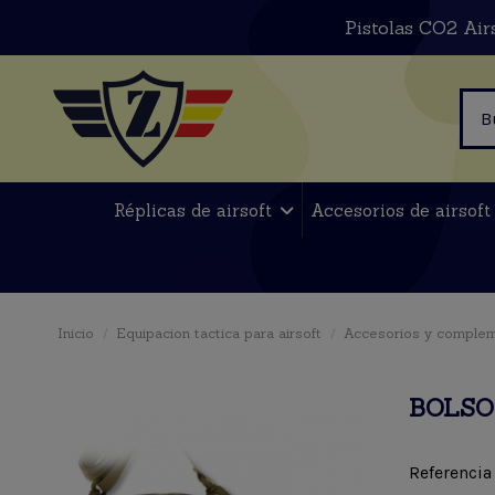
Pistolas CO2 Air
Réplicas de airsoft
Accesorios de airsof
Inicio
Equipacion tactica para airsoft
Accesorios y comple
BOLSO
Referencia