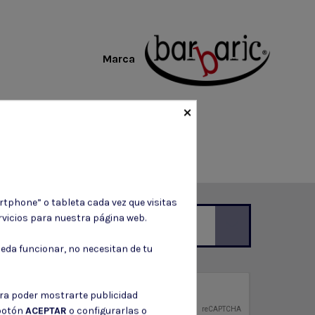
Marca
×
rtphone” o tableta cada vez que visitas
vicios para nuestra página web.
eda funcionar, no necesitan de tu
ción de contacto en el aviso legal.
privacidad
ara poder mostrarte publicidad
ntidad.
 botón
ACEPTAR
o configurarlas o