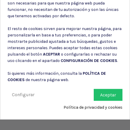
son necesarias para que nuestra página web pueda
funcionar, no necesitan de tu autorización y son las únicas
Puede darse de baja en cualquier momento. Para ello, consulte nuestra
que tenemos activadas por defecto.
información de contacto en el aviso legal.
Consiento el uso de mis datos para los fines indicados en la
El resto de cookies sirven para mejorar nuestra página, para
Política de privacidad
personalizarla en base a tus preferencias, o para poder
Consiento el uso de mis datos personales para recibir publicidad
de su entidad.
mostrarte publicidad ajustada a tus búsquedas, gustos e
intereses personales. Puedes aceptar todas estas cookies
pulsando el botón
ACEPTAR
o configurarlas o rechazar su
uso clicando en el apartado
CONFIGURACIÓN DE COOKIES
.
Si quieres más información, consulta la
POLÍTICA DE
COOKIES
de nuestra página web.
Configurar
Aceptar
Política de privacidad y cookies