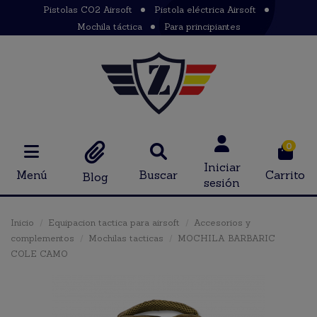
Pistolas CO2 Airsoft
Pistola eléctrica Airsoft
Mochila táctica
Para principiantes
0
Iniciar
Menú
Buscar
Carrito
Blog
sesión
Inicio
Equipacion tactica para airsoft
Accesorios y
complementos
Mochilas tacticas
MOCHILA BARBARIC
COLE CAMO