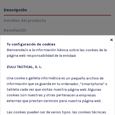
Descripción
Detalles del producto
Reseñas
(0)
×
Tu configuración de cookies
TIPO:MOCHILA
Bienvenida/o a la información básica sobre las cookies de la
COLOR: CAMO
página web responsabilidad de la entidad:
CIERRES: CREMALLERA
SISTEMA MOLLE Y VELCRO
ZULU TACTICAL, S. L.
Una cookie o galleta informática es un pequeño archivo de
información que se guarda en tu ordenador, “smartphone” o
tableta cada vez que visitas nuestra página web. Algunas
cookies son nuestras y otras pertenecen a empresas
Suscríbete a nuestro boletín
externas que prestan servicios para nuestra página web.
Las cookies pueden ser de varios tipos: las cookies técnicas