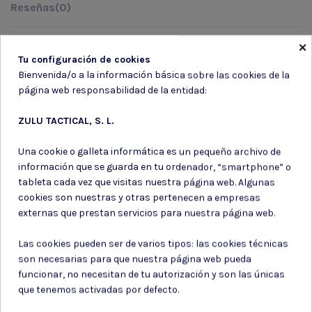
Reseñas
(0)
×
MODELO: 9901 Color: 181 NEGRO Talla: CIRC
Tu configuración de cookies
Bienvenida/o a la información básica sobre las cookies de la
página web responsabilidad de la entidad:
ZULU TACTICAL, S. L.
Suscríbete a nuestro boletín
Una cookie o galleta informática es un pequeño archivo de
información que se guarda en tu ordenador, “smartphone” o
tableta cada vez que visitas nuestra página web. Algunas
cookies son nuestras y otras pertenecen a empresas
externas que prestan servicios para nuestra página web.
Puede darse de baja en cualquier momento. Para ello, consulte nuestra
información de contacto en el aviso legal.
Las cookies pueden ser de varios tipos: las cookies técnicas
Consiento el uso de mis datos para los fines indicados en la
son necesarias para que nuestra página web pueda
Política de privacidad
funcionar, no necesitan de tu autorización y son las únicas
Consiento el uso de mis datos personales para recibir publicidad
de su entidad.
que tenemos activadas por defecto.