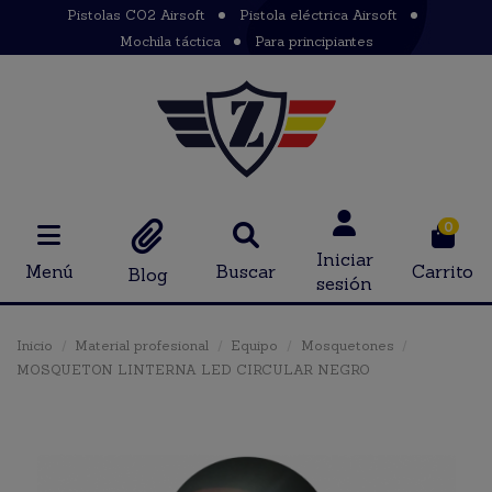
Pistolas CO2 Airsoft
Pistola eléctrica Airsoft
Mochila táctica
Para principiantes
0
Iniciar
Menú
Buscar
Carrito
Blog
sesión
Inicio
Material profesional
Equipo
Mosquetones
MOSQUETON LINTERNA LED CIRCULAR NEGRO