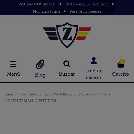
Pistolas CO2 Airsoft
Pistola eléctrica Airsoft
Mochila táctica
Para principiantes
0
Iniciar
Menú
Buscar
Carrito
Blog
sesión
Inicio
Merchandising
Cuchilleria
Multiusos
CLIP
LEATHERMAN CINTURON