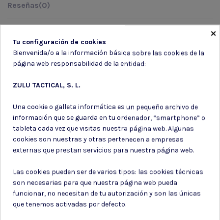
Reseñas
(0)
×
CLIP CINTURON PARA HERRAMIENTAS LEATHERMAN
Tu configuración de cookies
Bienvenida/o a la información básica sobre las cookies de la
página web responsabilidad de la entidad:
ZULU TACTICAL, S. L.
Suscríbete a nuestro boletín
Una cookie o galleta informática es un pequeño archivo de
información que se guarda en tu ordenador, “smartphone” o
tableta cada vez que visitas nuestra página web. Algunas
cookies son nuestras y otras pertenecen a empresas
externas que prestan servicios para nuestra página web.
Puede darse de baja en cualquier momento. Para ello, consulte nuestra
información de contacto en el aviso legal.
Las cookies pueden ser de varios tipos: las cookies técnicas
Consiento el uso de mis datos para los fines indicados en la
son necesarias para que nuestra página web pueda
Política de privacidad
funcionar, no necesitan de tu autorización y son las únicas
Consiento el uso de mis datos personales para recibir publicidad
de su entidad.
que tenemos activadas por defecto.