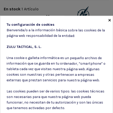
En stock
1 Artículo
Marca
×
Tu configuración de cookies
Bienvenida/o a la información básica sobre las cookies de la
página web responsabilidad de la entidad:
ZULU TACTICAL, S. L.
Suscríbete a nuestro boletín
Una cookie o galleta informática es un pequeño archivo de
información que se guarda en tu ordenador, “smartphone” o
tableta cada vez que visitas nuestra página web. Algunas
cookies son nuestras y otras pertenecen a empresas
externas que prestan servicios para nuestra página web.
Puede darse de baja en cualquier momento. Para ello, consulte nuestra
información de contacto en el aviso legal.
Las cookies pueden ser de varios tipos: las cookies técnicas
son necesarias para que nuestra página web pueda
Consiento el uso de mis datos para los fines indicados en la
Política de privacidad
funcionar, no necesitan de tu autorización y son las únicas
Consiento el uso de mis datos personales para recibir publicidad
que tenemos activadas por defecto.
de su entidad.