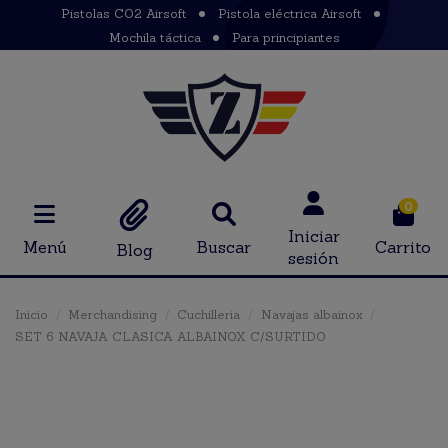
Pistolas CO2 Airsoft
Pistola eléctrica Airsoft
Mochila táctica
Para principiantes
0
Iniciar
Menú
Buscar
Carrito
Blog
sesión
Inicio
Merchandising
Cuchilleria
Navajas albainox
SET 6 NAVAJA CLASICA ALBAINOX C/SURTIDO