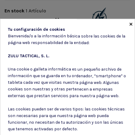
En stock
1 Artículo
Marca
×
Tu configuración de cookies
Bienvenida/o a la información básica sobre las cookies de la
página web responsabilidad de la entidad:
ZULU TACTICAL, S. L.
Suscríbete a nuestro boletín
Una cookie o galleta informática es un pequeño archivo de
información que se guarda en tu ordenador, “smartphone” o
tableta cada vez que visitas nuestra página web. Algunas
cookies son nuestras y otras pertenecen a empresas
externas que prestan servicios para nuestra página web.
Puede darse de baja en cualquier momento. Para ello, consulte nuestra
información de contacto en el aviso legal.
Las cookies pueden ser de varios tipos: las cookies técnicas
son necesarias para que nuestra página web pueda
Consiento el uso de mis datos para los fines indicados en la
Política de privacidad
funcionar, no necesitan de tu autorización y son las únicas
Consiento el uso de mis datos personales para recibir publicidad
que tenemos activadas por defecto.
de su entidad.