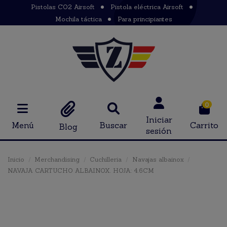
Pistolas CO2 Airsoft
Pistola eléctrica Airsoft
Mochila táctica
Para principiantes
0
Iniciar
Menú
Buscar
Carrito
Blog
sesión
Inicio
Merchandising
Cuchilleria
Navajas albainox
NAVAJA CARTUCHO ALBAINOX. HOJA: 4.6CM