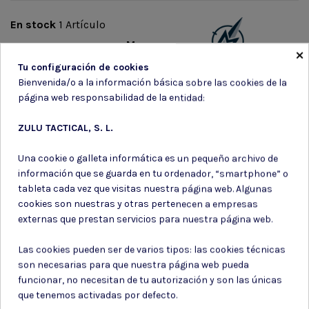
En stock
1 Artículo
Marca
×
Tu configuración de cookies
Bienvenida/o a la información básica sobre las cookies de la
página web responsabilidad de la entidad:
ZULU TACTICAL, S. L.
Suscríbete a nuestro boletín
Una cookie o galleta informática es un pequeño archivo de
información que se guarda en tu ordenador, “smartphone” o
tableta cada vez que visitas nuestra página web. Algunas
cookies son nuestras y otras pertenecen a empresas
externas que prestan servicios para nuestra página web.
Puede darse de baja en cualquier momento. Para ello, consulte nuestra
información de contacto en el aviso legal.
Las cookies pueden ser de varios tipos: las cookies técnicas
son necesarias para que nuestra página web pueda
Consiento el uso de mis datos para los fines indicados en la
Política de privacidad
funcionar, no necesitan de tu autorización y son las únicas
Consiento el uso de mis datos personales para recibir publicidad
que tenemos activadas por defecto.
de su entidad.