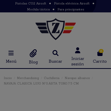
Pistolas CO2 Airsoft
Pistola eléctrica Airsoft
Mochila táctica
Para principiantes
0
Iniciar
Menú
Buscar
Carrito
Blog
sesión
Inicio
Merchandising
Cuchilleria
Navajas albainox
NAVAJA CLASICA LUJO Nº0.ASTA TORO.7.5 CM