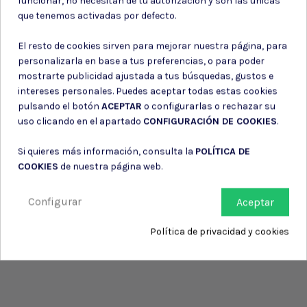
funcionar, no necesitan de tu autorización y son las únicas
Consiento el uso de mis datos para los fines indicados en la
que tenemos activadas por defecto.
Política de privacidad
Consiento el uso de mis datos personales para recibir publicidad
El resto de cookies sirven para mejorar nuestra página, para
de su entidad.
personalizarla en base a tus preferencias, o para poder
mostrarte publicidad ajustada a tus búsquedas, gustos e
intereses personales. Puedes aceptar todas estas cookies
pulsando el botón
ACEPTAR
o configurarlas o rechazar su
uso clicando en el apartado
CONFIGURACIÓN DE COOKIES
.
Si quieres más información, consulta la
POLÍTICA DE
COOKIES
de nuestra página web.
Configurar
Aceptar
Política de privacidad y cookies