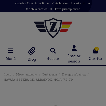
Pistolas CO2 Airsoft
Pistola eléctrica Airsoft
Mochila táctica
Para principiantes
0
Iniciar
Menú
Buscar
Carrito
Blog
sesión
Inicio
Merchandising
Cuchilleria
Navajas albainox
NAVAJA SETERA 3D. ALBAINOX. HOJA: 7.2 CM