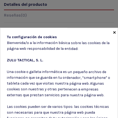
Detalles del producto
Reseñas
(0)
×
Tu configuración de cookies
Marca
Bienvenida/o a la información básica sobre las cookies de la
página web responsabilidad de la entidad:
ZULU TACTICAL, S. L.
Una cookie o galleta informática es un pequeño archivo de
información que se guarda en tu ordenador, “smartphone” o
Suscríbete a nuestro boletín
tableta cada vez que visitas nuestra página web. Algunas
cookies son nuestras y otras pertenecen a empresas
externas que prestan servicios para nuestra página web.
Las cookies pueden ser de varios tipos: las cookies técnicas
Puede darse de baja en cualquier momento. Para ello, consulte nuestra
son necesarias para que nuestra página web pueda
información de contacto en el aviso legal.