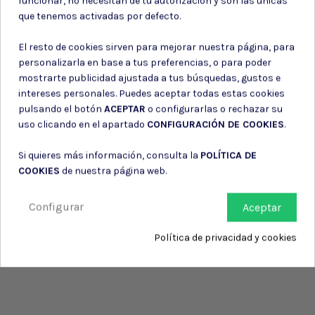
funcionar, no necesitan de tu autorización y son las únicas
Consiento el uso de mis datos para los fines indicados en la
que tenemos activadas por defecto.
Política de privacidad
Consiento el uso de mis datos personales para recibir publicidad
El resto de cookies sirven para mejorar nuestra página, para
de su entidad.
personalizarla en base a tus preferencias, o para poder
mostrarte publicidad ajustada a tus búsquedas, gustos e
intereses personales. Puedes aceptar todas estas cookies
pulsando el botón
ACEPTAR
o configurarlas o rechazar su
uso clicando en el apartado
CONFIGURACIÓN DE COOKIES
.
Si quieres más información, consulta la
POLÍTICA DE
COOKIES
de nuestra página web.
Configurar
Aceptar
Política de privacidad y cookies