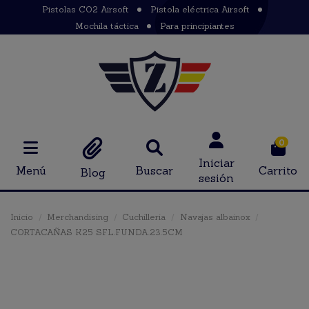
Pistolas CO2 Airsoft
Pistola eléctrica Airsoft
Mochila táctica
Para principiantes
0
Iniciar
Menú
Buscar
Carrito
Blog
sesión
Inicio
Merchandising
Cuchilleria
Navajas albainox
CORTACAÑAS K25 SFL.FUNDA.23.5CM