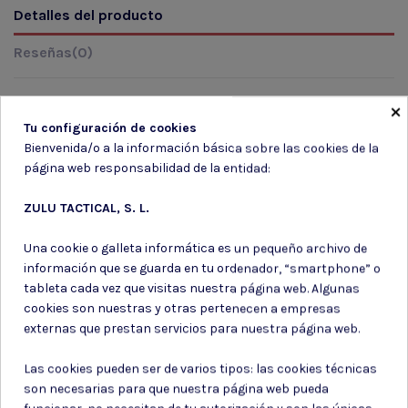
Detalles del producto
Reseñas
(0)
×
Tu configuración de cookies
Marca
Bienvenida/o a la información básica sobre las cookies de la
página web responsabilidad de la entidad:
ZULU TACTICAL, S. L.
Una cookie o galleta informática es un pequeño archivo de
información que se guarda en tu ordenador, “smartphone” o
Suscríbete a nuestro boletín
tableta cada vez que visitas nuestra página web. Algunas
cookies son nuestras y otras pertenecen a empresas
externas que prestan servicios para nuestra página web.
Las cookies pueden ser de varios tipos: las cookies técnicas
Puede darse de baja en cualquier momento. Para ello, consulte nuestra
son necesarias para que nuestra página web pueda
información de contacto en el aviso legal.