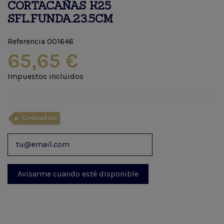
CORTACAÑAS K25
SFL.FUNDA.23.5CM
Referencia
001646
65,65 €
Impuestos incluidos
CortacaÃ±as