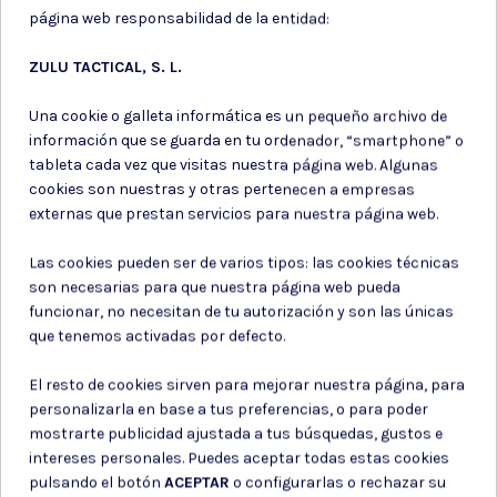
página web responsabilidad de la entidad:
ZULU TACTICAL, S. L.
Una cookie o galleta informática es un pequeño archivo de
información que se guarda en tu ordenador, “smartphone” o
Spray de defensa
Spray de defensa
tableta cada vez que visitas nuestra página web. Algunas
cookies son nuestras y otras pertenecen a empresas
SPRAY PIMIENTA DEFENSA
SPRAY PIMIENTA DEFENSA
externas que prestan servicios para nuestra página web.
PERSONAL SABRE. 22 ML.
PERSONAL GEL RASS
ROJO
STREAM
Las cookies pueden ser de varios tipos: las cookies técnicas
17,00 €
24,20 €
son necesarias para que nuestra página web pueda
funcionar, no necesitan de tu autorización y son las únicas
que tenemos activadas por defecto.
El resto de cookies sirven para mejorar nuestra página, para
personalizarla en base a tus preferencias, o para poder
mostrarte publicidad ajustada a tus búsquedas, gustos e
intereses personales. Puedes aceptar todas estas cookies
Suscríbete a nuestro boletín
pulsando el botón
ACEPTAR
o configurarlas o rechazar su