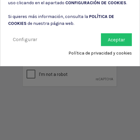
uso clicando en el apartado
CONFIGURACIÓN DE COOKIES
.
Si quieres más información, consulta la
POLÍTICA DE
COOKIES
de nuestra página web.
Puede darse de baja en cualquier momento. Para ello, consulte nuestra
información de contacto en el aviso legal.
Configurar
Aceptar
Consiento el uso de mis datos para los fines indicados en la
Política de privacidad
Política de privacidad y cookies
Consiento el uso de mis datos personales para recibir publicidad
de su entidad.