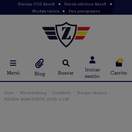
Pistolas CO2 Airsoft
Pistola eléctrica Airsoft
Mochila táctica
Para principiantes
0
Iniciar
Menú
Buscar
Carrito
Blog
sesión
Inicio
Merchandising
Cuchilleria
Navajas albainox
NAVAJA MAM PUNTA. HOJA: 6 CM