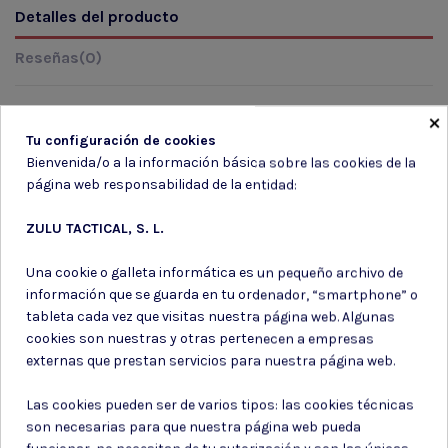
Detalles del producto
Reseñas
(0)
×
Tu configuración de cookies
Marca
Bienvenida/o a la información básica sobre las cookies de la
página web responsabilidad de la entidad:
ZULU TACTICAL, S. L.
Una cookie o galleta informática es un pequeño archivo de
información que se guarda en tu ordenador, “smartphone” o
Suscríbete a nuestro boletín
tableta cada vez que visitas nuestra página web. Algunas
cookies son nuestras y otras pertenecen a empresas
externas que prestan servicios para nuestra página web.
Las cookies pueden ser de varios tipos: las cookies técnicas
Puede darse de baja en cualquier momento. Para ello, consulte nuestra
son necesarias para que nuestra página web pueda
información de contacto en el aviso legal.