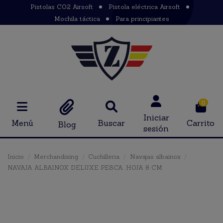
Pistolas CO2 Airsoft
Pistola eléctrica Airsoft
Mochila táctica
Para principiantes
0
Iniciar
Menú
Buscar
Carrito
Blog
sesión
Inicio
Merchandising
Cuchilleria
Navajas albainox
NAVAJA ALBAINOX DELUXE PESCA. HOJA 8 CM