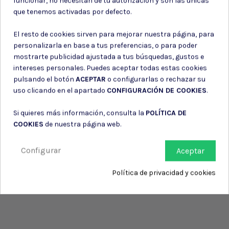
funcionar, no necesitan de tu autorización y son las únicas
Consiento el uso de mis datos para los fines indicados en la
que tenemos activadas por defecto.
Política de privacidad
Consiento el uso de mis datos personales para recibir publicidad
El resto de cookies sirven para mejorar nuestra página, para
de su entidad.
personalizarla en base a tus preferencias, o para poder
mostrarte publicidad ajustada a tus búsquedas, gustos e
intereses personales. Puedes aceptar todas estas cookies
pulsando el botón
ACEPTAR
o configurarlas o rechazar su
uso clicando en el apartado
CONFIGURACIÓN DE COOKIES
.
Si quieres más información, consulta la
POLÍTICA DE
COOKIES
de nuestra página web.
Configurar
Aceptar
Política de privacidad y cookies