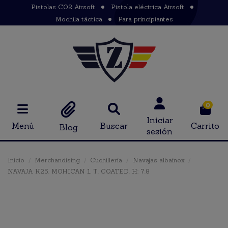
Pistolas CO2 Airsoft
Pistola eléctrica Airsoft
Mochila táctica
Para principiantes
0
Iniciar
Menú
Buscar
Carrito
Blog
sesión
Inicio
Merchandising
Cuchilleria
Navajas albainox
NAVAJA K25. MOHICAN 1. T. COATED. H: 7.8