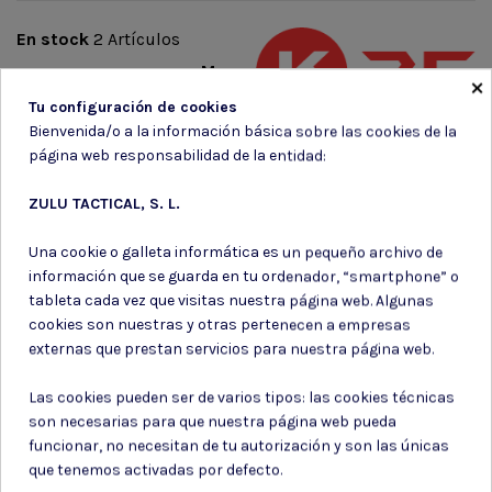
En stock
2 Artículos
Marca
×
Tu configuración de cookies
Bienvenida/o a la información básica sobre las cookies de la
página web responsabilidad de la entidad:
ZULU TACTICAL, S. L.
Suscríbete a nuestro boletín
Una cookie o galleta informática es un pequeño archivo de
información que se guarda en tu ordenador, “smartphone” o
tableta cada vez que visitas nuestra página web. Algunas
cookies son nuestras y otras pertenecen a empresas
externas que prestan servicios para nuestra página web.
Puede darse de baja en cualquier momento. Para ello, consulte nuestra
información de contacto en el aviso legal.
Las cookies pueden ser de varios tipos: las cookies técnicas
Consiento el uso de mis datos para los fines indicados en la
son necesarias para que nuestra página web pueda
Política de privacidad
funcionar, no necesitan de tu autorización y son las únicas
Consiento el uso de mis datos personales para recibir publicidad
que tenemos activadas por defecto.
de su entidad.