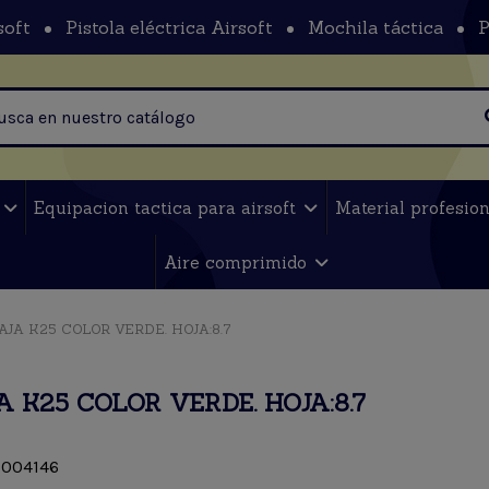
soft
Pistola eléctrica Airsoft
Mochila táctica
P
t
Equipacion tactica para airsoft
Material profesio
Aire comprimido
AJA K25 COLOR VERDE. HOJA:8.7
 K25 COLOR VERDE. HOJA:8.7
004146