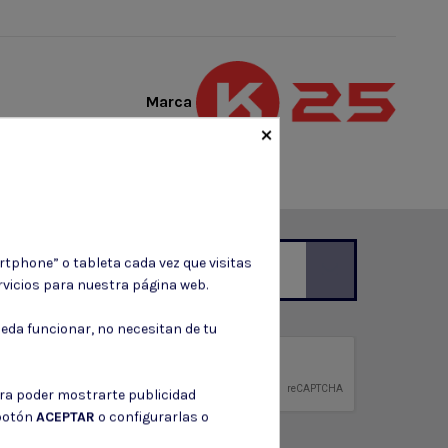
Marca
×
rtphone” o tableta cada vez que visitas
vicios para nuestra página web.
ción de contacto en el aviso legal.
eda funcionar, no necesitan de tu
privacidad
ntidad.
ara poder mostrarte publicidad
 botón
ACEPTAR
o configurarlas o