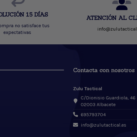
OLUCIÓN 15 DÍAS
ATENCIÓN AL CL
compra no satisface tus
info@zulutactical
expectativas
Contacta con nosotros
Zulu Tactical
C/Dionisio Guardiola, 46
02003 Albacete
695793704
info@zulutactical.es