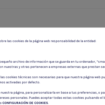
bre las cookies de la página web responsabilidad de la entidad:
 pequeño archivo de información que se guarda en tu ordenador, “sma
on nuestras y otras pertenecen a empresas externas que prestan ser
Puede darse de baja en cualquier momento. Para ello, consulte nuestra informa
: las cookies técnicas son necesarias para que nuestra página web pu
mos activadas por defecto.
Consiento el uso de mis datos para los fines indicados en la
Política de 
Consiento el uso de mis datos personales para recibir publicidad de su e
r nuestra página, para personalizarla en base a tus preferencias, o p
tereses personales. Puedes aceptar todas estas cookies pulsando el
do
CONFIGURACIÓN DE COOKIES
.