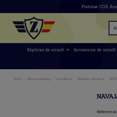
Pistolas CO2 Air
Réplicas de airsoft
Accesorios de airsof
Inicio
Merchandising
Cuchilleria
Navajas albainox
NAV
NAVAJA
Referencia