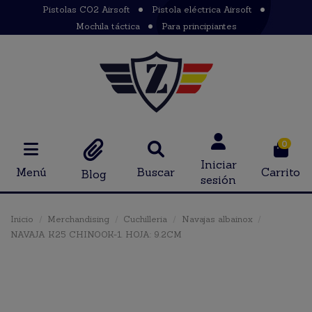
Pistolas CO2 Airsoft
Pistola eléctrica Airsoft
Mochila táctica
Para principiantes
0
Iniciar
Menú
Buscar
Carrito
Blog
sesión
Inicio
Merchandising
Cuchilleria
Navajas albainox
NAVAJA K25 CHINOOK-1. HOJA: 9.2CM