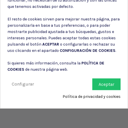
funcionar, no necesitan de tu autorización y son las únicas
Consiento el uso de mis datos para los fines indicados en la
que tenemos activadas por defecto.
Política de privacidad
Consiento el uso de mis datos personales para recibir publicidad
El resto de cookies sirven para mejorar nuestra página, para
de su entidad.
personalizarla en base a tus preferencias, o para poder
mostrarte publicidad ajustada a tus búsquedas, gustos e
intereses personales. Puedes aceptar todas estas cookies
pulsando el botón
ACEPTAR
o configurarlas o rechazar su
uso clicando en el apartado
CONFIGURACIÓN DE COOKIES
.
Si quieres más información, consulta la
POLÍTICA DE
COOKIES
de nuestra página web.
Configurar
Aceptar
Política de privacidad y cookies