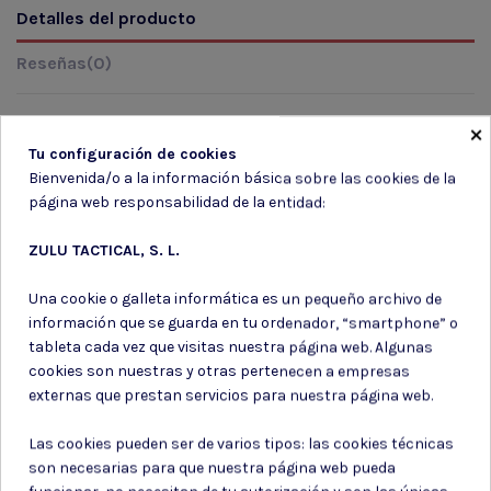
Detalles del producto
Reseñas
(0)
×
Tu configuración de cookies
Marca
Bienvenida/o a la información básica sobre las cookies de la
página web responsabilidad de la entidad:
ZULU TACTICAL, S. L.
Una cookie o galleta informática es un pequeño archivo de
información que se guarda en tu ordenador, “smartphone” o
Suscríbete a nuestro boletín
tableta cada vez que visitas nuestra página web. Algunas
cookies son nuestras y otras pertenecen a empresas
externas que prestan servicios para nuestra página web.
Las cookies pueden ser de varios tipos: las cookies técnicas
Puede darse de baja en cualquier momento. Para ello, consulte nuestra
son necesarias para que nuestra página web pueda
información de contacto en el aviso legal.