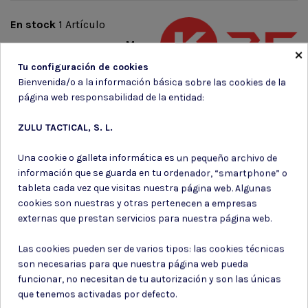
En stock
1 Artículo
Marca
×
Tu configuración de cookies
Bienvenida/o a la información básica sobre las cookies de la
página web responsabilidad de la entidad:
ZULU TACTICAL, S. L.
Suscríbete a nuestro boletín
Una cookie o galleta informática es un pequeño archivo de
información que se guarda en tu ordenador, “smartphone” o
tableta cada vez que visitas nuestra página web. Algunas
cookies son nuestras y otras pertenecen a empresas
externas que prestan servicios para nuestra página web.
Puede darse de baja en cualquier momento. Para ello, consulte nuestra
información de contacto en el aviso legal.
Las cookies pueden ser de varios tipos: las cookies técnicas
Consiento el uso de mis datos para los fines indicados en la
son necesarias para que nuestra página web pueda
Política de privacidad
funcionar, no necesitan de tu autorización y son las únicas
Consiento el uso de mis datos personales para recibir publicidad
que tenemos activadas por defecto.
de su entidad.