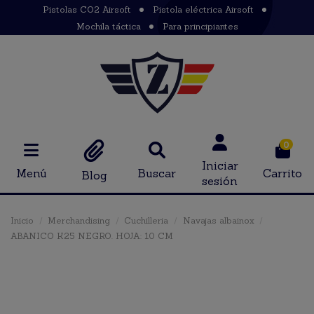
Pistolas CO2 Airsoft
Pistola eléctrica Airsoft
Mochila táctica
Para principiantes
0
Iniciar
Menú
Buscar
Carrito
Blog
sesión
Inicio
Merchandising
Cuchilleria
Navajas albainox
ABANICO K25 NEGRO. HOJA: 10 CM