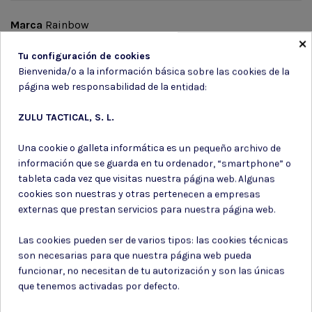
Marca
Rainbow
×
En stock
2 Artículos
Tu configuración de cookies
Bienvenida/o a la información básica sobre las cookies de la
página web responsabilidad de la entidad:
ZULU TACTICAL, S. L.
Suscríbete a nuestro boletín
Una cookie o galleta informática es un pequeño archivo de
información que se guarda en tu ordenador, “smartphone” o
tableta cada vez que visitas nuestra página web. Algunas
cookies son nuestras y otras pertenecen a empresas
externas que prestan servicios para nuestra página web.
Puede darse de baja en cualquier momento. Para ello, consulte nuestra
información de contacto en el aviso legal.
Las cookies pueden ser de varios tipos: las cookies técnicas
Consiento el uso de mis datos para los fines indicados en la
Política de privacidad
son necesarias para que nuestra página web pueda
Consiento el uso de mis datos personales para recibir publicidad
funcionar, no necesitan de tu autorización y son las únicas
de su entidad.
que tenemos activadas por defecto.