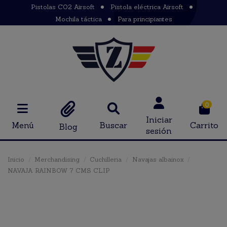
Pistolas CO2 Airsoft
Pistola eléctrica Airsoft
Mochila táctica
Para principiantes
0
Iniciar
Menú
Buscar
Carrito
Blog
sesión
Inicio
Merchandising
Cuchilleria
Navajas albainox
NAVAJA RAINBOW 7 CMS CLIP