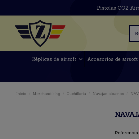
Pistolas CO2 Air
Réplicas de airsoft
Accesorios de airsof
Inicio
Merchandising
Cuchilleria
Navajas albainox
NAV
NAVAJA
Referencia