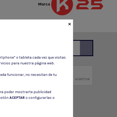
Marca
×
rtphone” o tableta cada vez que visitas
ción de contacto en el aviso legal.
vicios para nuestra página web.
privacidad
eda funcionar, no necesitan de tu
ntidad.
ara poder mostrarte publicidad
 botón
ACEPTAR
o configurarlas o