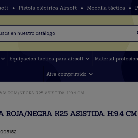
soft
Pistola eléctrica Airsoft
Mochila táctica
P
t
Equipacion tactica para airsoft
Material profesio
Aire comprimido
AJA ROJA/NEGRA K25 ASISTIDA. H:9.4 CM
 ROJA/NEGRA K25 ASISTIDA. H:9.4 CM
005152