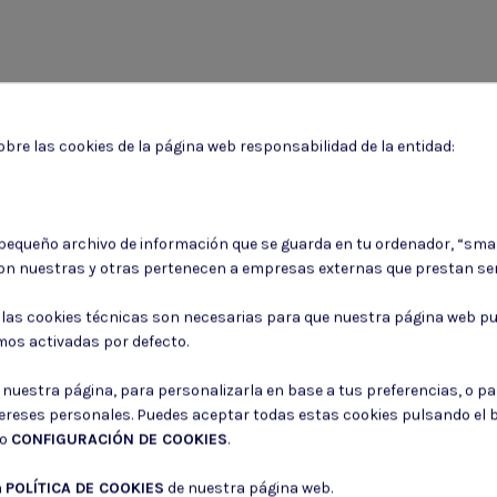
bre las cookies de la página web responsabilidad de la entidad:
 pequeño archivo de información que se guarda en tu ordenador, “sma
Puede darse de baja en cualquier momento. Para ello, consulte nuestra informa
on nuestras y otras pertenecen a empresas externas que prestan ser
Consiento el uso de mis datos para los fines indicados en la
Política de 
: las cookies técnicas son necesarias para que nuestra página web pu
Consiento el uso de mis datos personales para recibir publicidad de su e
mos activadas por defecto.
r nuestra página, para personalizarla en base a tus preferencias, o p
tereses personales. Puedes aceptar todas estas cookies pulsando el
do
CONFIGURACIÓN DE COOKIES
.
a
POLÍTICA DE COOKIES
de nuestra página web.