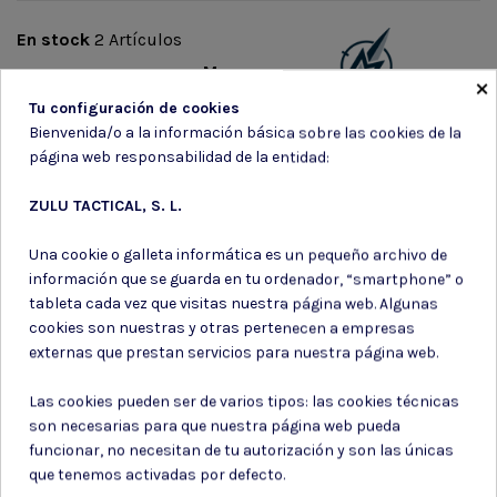
En stock
2 Artículos
Marca
×
Tu configuración de cookies
Bienvenida/o a la información básica sobre las cookies de la
página web responsabilidad de la entidad:
ZULU TACTICAL, S. L.
Suscríbete a nuestro boletín
Una cookie o galleta informática es un pequeño archivo de
información que se guarda en tu ordenador, “smartphone” o
tableta cada vez que visitas nuestra página web. Algunas
cookies son nuestras y otras pertenecen a empresas
externas que prestan servicios para nuestra página web.
Puede darse de baja en cualquier momento. Para ello, consulte nuestra
información de contacto en el aviso legal.
Las cookies pueden ser de varios tipos: las cookies técnicas
son necesarias para que nuestra página web pueda
Consiento el uso de mis datos para los fines indicados en la
Política de privacidad
funcionar, no necesitan de tu autorización y son las únicas
Consiento el uso de mis datos personales para recibir publicidad
que tenemos activadas por defecto.
de su entidad.