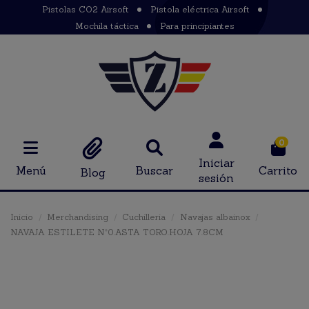
Pistolas CO2 Airsoft
Pistola eléctrica Airsoft
Mochila táctica
Para principiantes
0
Iniciar
Menú
Buscar
Carrito
Blog
sesión
Inicio
Merchandising
Cuchilleria
Navajas albainox
NAVAJA ESTILETE Nº0.ASTA TORO.HOJA 7.8CM