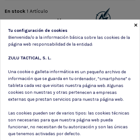
En stock
1 Artículo
Marca
×
Tu configuración de cookies
Bienvenida/o a la información básica sobre las cookies de la
página web responsabilidad de la entidad:
ZULU TACTICAL, S. L.
Suscríbete a nuestro boletín
Una cookie o galleta informática es un pequeño archivo de
información que se guarda en tu ordenador, “smartphone” o
tableta cada vez que visitas nuestra página web. Algunas
cookies son nuestras y otras pertenecen a empresas
externas que prestan servicios para nuestra página web.
Puede darse de baja en cualquier momento. Para ello, consulte nuestra
información de contacto en el aviso legal.
Las cookies pueden ser de varios tipos: las cookies técnicas
son necesarias para que nuestra página web pueda
Consiento el uso de mis datos para los fines indicados en la
Política de privacidad
funcionar, no necesitan de tu autorización y son las únicas
Consiento el uso de mis datos personales para recibir publicidad
que tenemos activadas por defecto.
de su entidad.