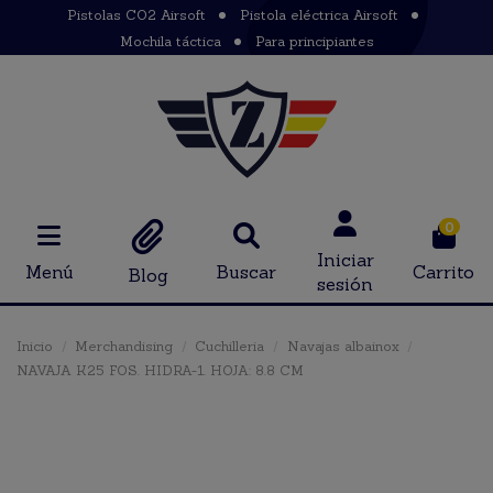
Pistolas CO2 Airsoft
Pistola eléctrica Airsoft
Mochila táctica
Para principiantes
0
Iniciar
Menú
Buscar
Carrito
Blog
sesión
Inicio
Merchandising
Cuchilleria
Navajas albainox
NAVAJA K25 FOS. HIDRA-1. HOJA: 8.8 CM