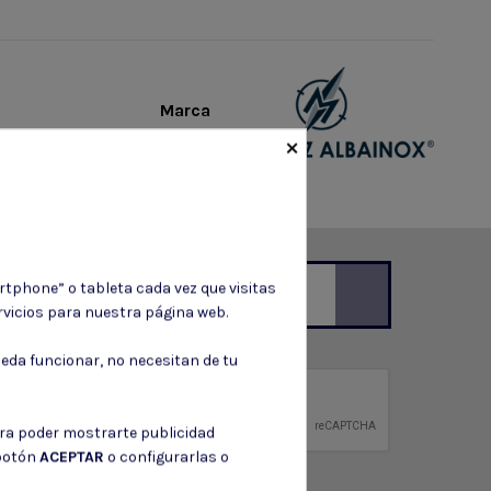
Marca
×
rtphone” o tableta cada vez que visitas
vicios para nuestra página web.
ción de contacto en el aviso legal.
eda funcionar, no necesitan de tu
privacidad
ntidad.
ara poder mostrarte publicidad
 botón
ACEPTAR
o configurarlas o