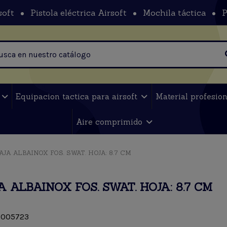
soft
Pistola eléctrica Airsoft
Mochila táctica
P
t
Equipacion tactica para airsoft
Material profesio
Aire comprimido
AJA ALBAINOX FOS. SWAT. HOJA: 8.7 CM
 ALBAINOX FOS. SWAT. HOJA: 8.7 CM
005723