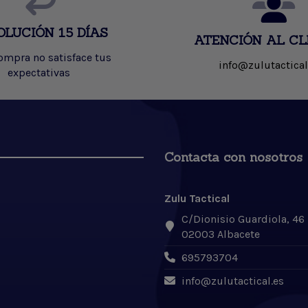
OLUCIÓN 15 DÍAS
ATENCIÓN AL CL
compra no satisface tus
info@zulutactical
expectativas
Contacta con nosotros
Zulu Tactical
C/Dionisio Guardiola, 46
02003 Albacete
695793704
info@zulutactical.es