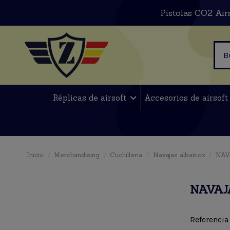
Pistolas CO2 Air
Réplicas de airsoft
Accesorios de airsof
Inicio
Merchandising
Cuchilleria
Navajas albainox
NAV
NAVAJA
Referencia