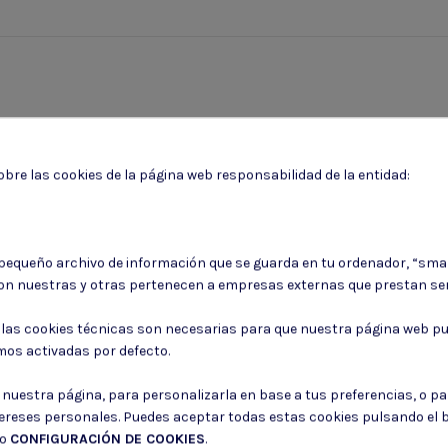
bre las cookies de la página web responsabilidad de la entidad:
 pequeño archivo de información que se guarda en tu ordenador, “sma
on nuestras y otras pertenecen a empresas externas que prestan ser
Puede darse de baja en cualquier momento. Para ello, consulte nuestra informa
: las cookies técnicas son necesarias para que nuestra página web pu
mos activadas por defecto.
Consiento el uso de mis datos para los fines indicados en la
Política de 
Consiento el uso de mis datos personales para recibir publicidad de su e
r nuestra página, para personalizarla en base a tus preferencias, o p
tereses personales. Puedes aceptar todas estas cookies pulsando el
do
CONFIGURACIÓN DE COOKIES
.