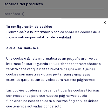
Detalles del producto
Reseñas
(0)
×
Tu configuración de cookies
Marca
Rainbow
Bienvenida/o a la información básica sobre las cookies de la
página web responsabilidad de la entidad:
ZULU TACTICAL, S. L.
Una cookie o galleta informática es un pequeño archivo de
Suscríbete a nuestro boletín
información que se guarda en tu ordenador, “smartphone” o
tableta cada vez que visitas nuestra página web. Algunas
cookies son nuestras y otras pertenecen a empresas
externas que prestan servicios para nuestra página web.
Puede darse de baja en cualquier momento. Para ello, consulte nuestra
Las cookies pueden ser de varios tipos: las cookies técnicas
información de contacto en el aviso legal.
son necesarias para que nuestra página web pueda
Consiento el uso de mis datos para los fines indicados en la
funcionar, no necesitan de tu autorización y son las únicas
Política de privacidad
que tenemos activadas por defecto.
Consiento el uso de mis datos personales para recibir publicidad