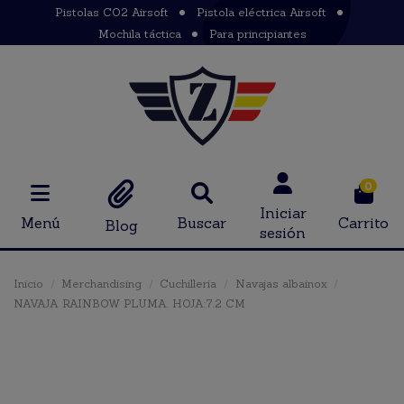
Pistolas CO2 Airsoft
Pistola eléctrica Airsoft
Mochila táctica
Para principiantes
0
Iniciar
Menú
Buscar
Carrito
Blog
sesión
Inicio
Merchandising
Cuchilleria
Navajas albainox
NAVAJA RAINBOW PLUMA. HOJA:7.2 CM