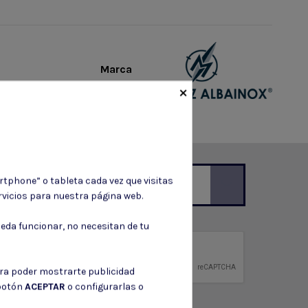
Marca
×
rtphone” o tableta cada vez que visitas
vicios para nuestra página web.
ción de contacto en el aviso legal.
eda funcionar, no necesitan de tu
privacidad
ntidad.
ara poder mostrarte publicidad
 botón
ACEPTAR
o configurarlas o