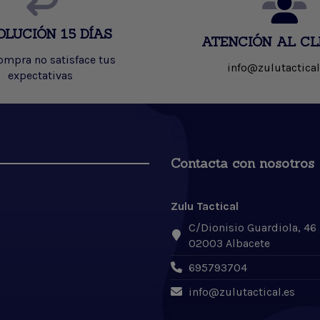
OLUCIÓN 15 DÍAS
ATENCIÓN AL CL
compra no satisface tus
info@zulutactical
expectativas
Contacta con nosotros
Zulu Tactical
C/Dionisio Guardiola, 46
02003 Albacete
695793704
info@zulutactical.es