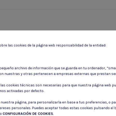
bre las cookies de la página web responsabilidad de la entidad:
 pequeño archivo de información que se guarda en tu ordenador, “sma
on nuestras y otras pertenecen a empresas externas que prestan ser
Puede darse de baja en cualquier momento. Para ello, consulte nuestra informa
: las cookies técnicas son necesarias para que nuestra página web pu
mos activadas por defecto.
Consiento el uso de mis datos para los fines indicados en la
Política de 
Consiento el uso de mis datos personales para recibir publicidad de su e
r nuestra página, para personalizarla en base a tus preferencias, o p
tereses personales. Puedes aceptar todas estas cookies pulsando el
do
CONFIGURACIÓN DE COOKIES
.