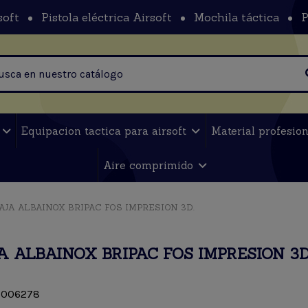
soft
Pistola eléctrica Airsoft
Mochila táctica
P
t
Equipacion tactica para airsoft
Material profesio
Aire comprimido
AJA ALBAINOX BRIPAC FOS IMPRESION 3D.
A ALBAINOX BRIPAC FOS IMPRESION 3D
006278