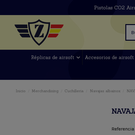
Pistolas CO2 Air
Réplicas de airsoft
Accesorios de airsof
Inicio
Merchandising
Cuchilleria
Navajas albainox
NAV
NAVAJ
Referencia