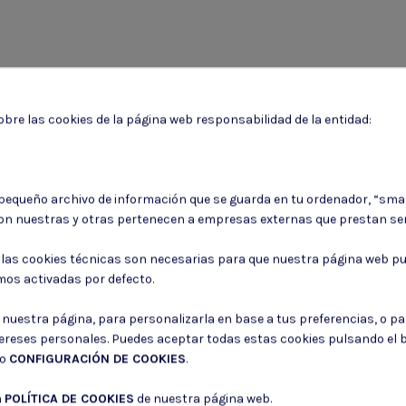
bre las cookies de la página web responsabilidad de la entidad:
 pequeño archivo de información que se guarda en tu ordenador, “sma
Puede darse de baja en cualquier momento. Para ello, consulte nuestra informa
on nuestras y otras pertenecen a empresas externas que prestan ser
Consiento el uso de mis datos para los fines indicados en la
Política de 
: las cookies técnicas son necesarias para que nuestra página web pu
Consiento el uso de mis datos personales para recibir publicidad de su e
mos activadas por defecto.
r nuestra página, para personalizarla en base a tus preferencias, o p
tereses personales. Puedes aceptar todas estas cookies pulsando el
do
CONFIGURACIÓN DE COOKIES
.
a
POLÍTICA DE COOKIES
de nuestra página web.