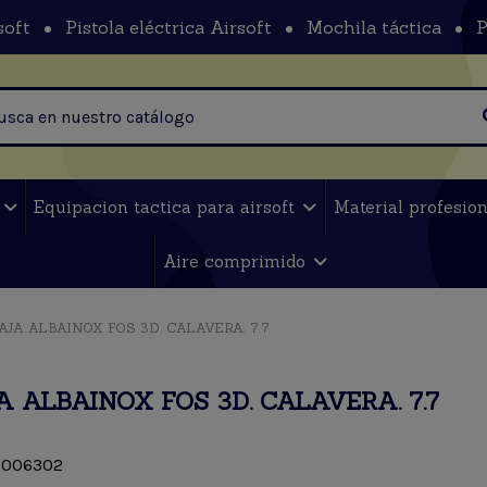
soft
Pistola eléctrica Airsoft
Mochila táctica
P
t
Equipacion tactica para airsoft
Material profesio
Aire comprimido
AJA ALBAINOX FOS 3D. CALAVERA. 7.7
 ALBAINOX FOS 3D. CALAVERA. 7.7
006302