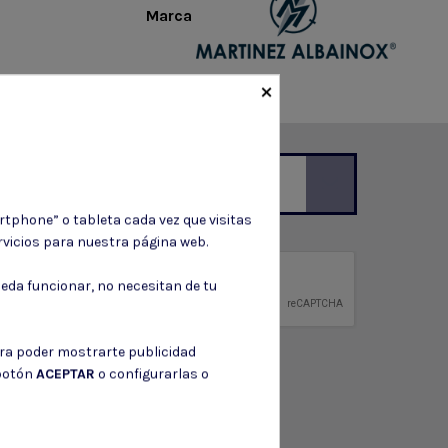
Marca
×
rtphone” o tableta cada vez que visitas
ción de contacto en el aviso legal.
vicios para nuestra página web.
privacidad
eda funcionar, no necesitan de tu
ntidad.
ara poder mostrarte publicidad
 botón
ACEPTAR
o configurarlas o