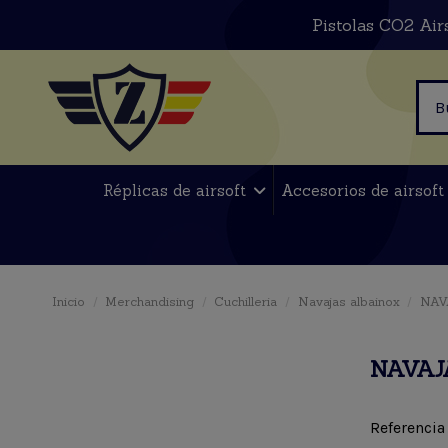
Pistolas CO2 Air
Réplicas de airsoft
Accesorios de airsof
Inicio
Merchandising
Cuchilleria
Navajas albainox
NAV
NAVAJA
Referencia