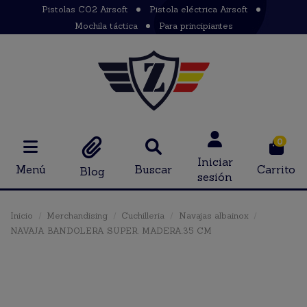
Pistolas CO2 Airsoft
Pistola eléctrica Airsoft
Mochila táctica
Para principiantes
0
Iniciar
Menú
Buscar
Carrito
Blog
sesión
Inicio
Merchandising
Cuchilleria
Navajas albainox
NAVAJA BANDOLERA SUPER. MADERA.35 CM