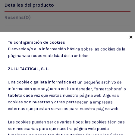
Detalles del producto
Reseñas
(0)
×
Tu configuración de cookies
Marca
Bienvenida/o a la información básica sobre las cookies de la
página web responsabilidad de la entidad:
ZULU TACTICAL, S. L.
Una cookie o galleta informática es un pequeño archivo de
información que se guarda en tu ordenador, “smartphone” o
Suscríbete a nuestro boletín
tableta cada vez que visitas nuestra página web. Algunas
cookies son nuestras y otras pertenecen a empresas
externas que prestan servicios para nuestra página web.
Las cookies pueden ser de varios tipos: las cookies técnicas
Puede darse de baja en cualquier momento. Para ello, consulte nuestra
son necesarias para que nuestra página web pueda
información de contacto en el aviso legal.