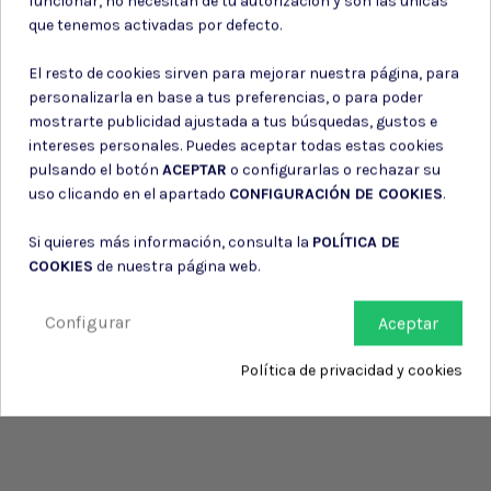
funcionar, no necesitan de tu autorización y son las únicas
Consiento el uso de mis datos para los fines indicados en la
que tenemos activadas por defecto.
Política de privacidad
Consiento el uso de mis datos personales para recibir publicidad
El resto de cookies sirven para mejorar nuestra página, para
de su entidad.
personalizarla en base a tus preferencias, o para poder
mostrarte publicidad ajustada a tus búsquedas, gustos e
intereses personales. Puedes aceptar todas estas cookies
pulsando el botón
ACEPTAR
o configurarlas o rechazar su
uso clicando en el apartado
CONFIGURACIÓN DE COOKIES
.
Si quieres más información, consulta la
POLÍTICA DE
COOKIES
de nuestra página web.
Configurar
Aceptar
Política de privacidad y cookies