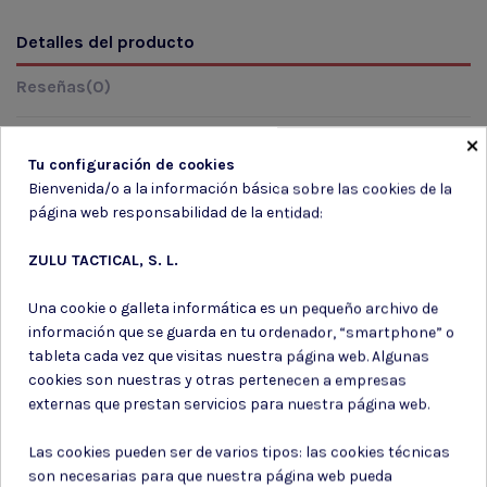
Detalles del producto
Reseñas
(0)
×
Tu configuración de cookies
Marca
Bienvenida/o a la información básica sobre las cookies de la
página web responsabilidad de la entidad:
ZULU TACTICAL, S. L.
Una cookie o galleta informática es un pequeño archivo de
información que se guarda en tu ordenador, “smartphone” o
tableta cada vez que visitas nuestra página web. Algunas
Suscríbete a nuestro boletín
cookies son nuestras y otras pertenecen a empresas
externas que prestan servicios para nuestra página web.
Las cookies pueden ser de varios tipos: las cookies técnicas
son necesarias para que nuestra página web pueda
Puede darse de baja en cualquier momento. Para ello, consulte nuestra