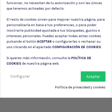
funcionar, no necesitan de tu autorización y son las únicas
información de contacto en el aviso legal.
que tenemos activadas por defecto.
Consiento el uso de mis datos para los fines indicados en la
Política de privacidad
El resto de cookies sirven para mejorar nuestra página, para
Consiento el uso de mis datos personales para recibir publicidad
de su entidad.
personalizarla en base a tus preferencias, o para poder
mostrarte publicidad ajustada a tus búsquedas, gustos e
intereses personales. Puedes aceptar todas estas cookies
pulsando el botón
ACEPTAR
o configurarlas o rechazar su
uso clicando en el apartado
CONFIGURACIÓN DE COOKIES
.
Si quieres más información, consulta la
POLÍTICA DE
COOKIES
de nuestra página web.
Configurar
Aceptar
Política de privacidad y cookies