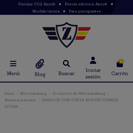
Pistolas CO2 Airsoft
Pistola eléctrica Airsoft
Mochila táctica
Para principiantes
0
Iniciar
Menú
Buscar
Carrito
Blog
sesión
Inicio
Merchandising
Productos de Merchandising
Numeral-pasador
PASADOR CON CINTA MISION FORMER
AFGAN.