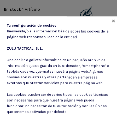
En stock
1 Artículo
Marca
×
Tu configuración de cookies
Bienvenida/o a la información básica sobre las cookies de la
página web responsabilidad de la entidad:
ZULU TACTICAL, S. L.
Suscríbete a nuestro boletín
Una cookie o galleta informática es un pequeño archivo de
información que se guarda en tu ordenador, “smartphone” o
tableta cada vez que visitas nuestra página web. Algunas
cookies son nuestras y otras pertenecen a empresas
externas que prestan servicios para nuestra página web.
Puede darse de baja en cualquier momento. Para ello, consulte nuestra
información de contacto en el aviso legal.
Las cookies pueden ser de varios tipos: las cookies técnicas
son necesarias para que nuestra página web pueda
Consiento el uso de mis datos para los fines indicados en la
Política de privacidad
funcionar, no necesitan de tu autorización y son las únicas
Consiento el uso de mis datos personales para recibir publicidad
que tenemos activadas por defecto.
de su entidad.