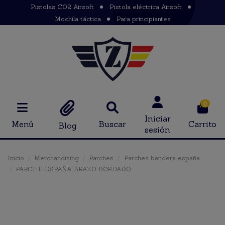
Pistolas CO2 Airsoft
Pistola eléctrica Airsoft
Mochila táctica
Para principiantes
0
Iniciar
Menú
Buscar
Carrito
Blog
sesión
Inicio
Merchandising
Parches
Parches bandera españa
PARCHE ESPAÑA BRAZO BORDADO