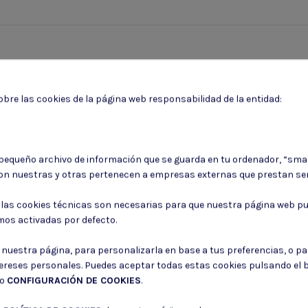
bre las cookies de la página web responsabilidad de la entidad:
 pequeño archivo de información que se guarda en tu ordenador, “sma
on nuestras y otras pertenecen a empresas externas que prestan ser
Puede darse de baja en cualquier momento. Para ello, consulte nuestra informa
: las cookies técnicas son necesarias para que nuestra página web pu
Consiento el uso de mis datos para los fines indicados en la
Política de 
mos activadas por defecto.
Consiento el uso de mis datos personales para recibir publicidad de su e
r nuestra página, para personalizarla en base a tus preferencias, o p
tereses personales. Puedes aceptar todas estas cookies pulsando el
do
CONFIGURACIÓN DE COOKIES
.