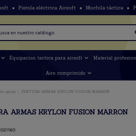
soft
Pistola eléctrica Airsoft
Mochila táctica
P
t
Equipacion tactica para airsoft
Material profesio
Aire comprimido
 en spray
PINTURA ARMAS KRYLON FUSION MARRON
RA ARMAS KRYLON FUSION MARRON
021160