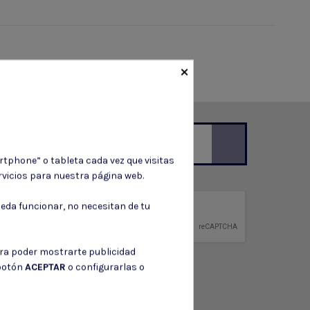
×
rtphone” o tableta cada vez que visitas
vicios para nuestra página web.
ción de contacto en el aviso legal.
eda funcionar, no necesitan de tu
privacidad
ntidad.
ara poder mostrarte publicidad
 botón
ACEPTAR
o configurarlas o