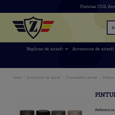
Pistolas CO2 Air
Réplicas de airsoft
Accesorios de airsof
Inicio
Accesorios de airsoft
Consumibles airsoft
Pintura
PINTU
Referencia