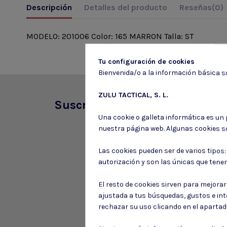
Descripción
Detalles del producto
Reseñas
(0)
MODELO: 201006 Color: 165 MARRON Talla: ST
Tu configuración de cookies
Bienvenida/o a la información básica so
ZULU TACTICAL, S. L.
Suscríbete a nuestro boletín
Una cookie o galleta informática es un
nuestra página web. Algunas cookies s
Las cookies pueden ser de varios tipos
autorización y son las únicas que tene
El resto de cookies sirven para mejora
ajustada a tus búsquedas, gustos e in
rechazar su uso clicando en el aparta