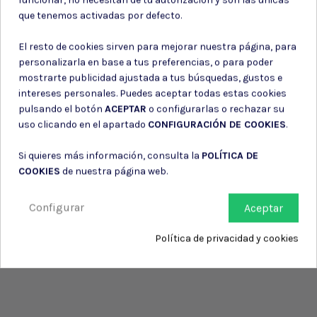
Consiento el uso de mis datos para los fines indicados en la
que tenemos activadas por defecto.
Política de privacidad
Consiento el uso de mis datos personales para recibir publicidad
El resto de cookies sirven para mejorar nuestra página, para
de su entidad.
personalizarla en base a tus preferencias, o para poder
mostrarte publicidad ajustada a tus búsquedas, gustos e
intereses personales. Puedes aceptar todas estas cookies
pulsando el botón
ACEPTAR
o configurarlas o rechazar su
uso clicando en el apartado
CONFIGURACIÓN DE COOKIES
.
Si quieres más información, consulta la
POLÍTICA DE
COOKIES
de nuestra página web.
Configurar
Aceptar
Política de privacidad y cookies