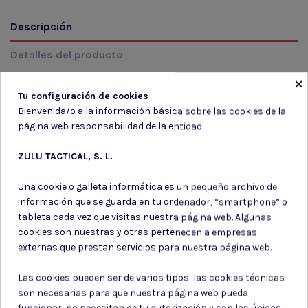
Descripción
Detalles del producto
×
Reseñas
(0)
Tu configuración de cookies
Bienvenida/o a la información básica sobre las cookies de la
COLOR: VERDE MODELO: PLEGABLE
página web responsabilidad de la entidad:
ZULU TACTICAL, S. L.
Una cookie o galleta informática es un pequeño archivo de
información que se guarda en tu ordenador, “smartphone” o
Suscríbete a nuestro boletín
tableta cada vez que visitas nuestra página web. Algunas
cookies son nuestras y otras pertenecen a empresas
externas que prestan servicios para nuestra página web.
Las cookies pueden ser de varios tipos: las cookies técnicas
Puede darse de baja en cualquier momento. Para ello, consulte nuestra
son necesarias para que nuestra página web pueda
información de contacto en el aviso legal.
funcionar, no necesitan de tu autorización y son las únicas