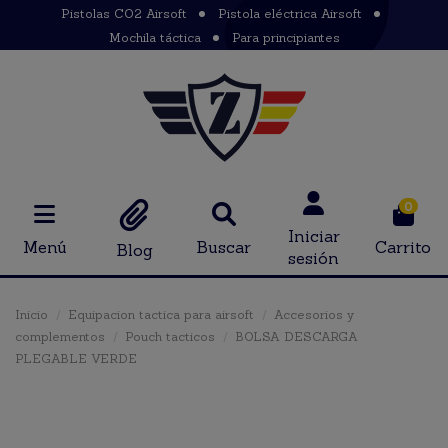
Pistolas CO2 Airsoft
Pistola eléctrica Airsoft
Mochila táctica
Para principiantes
0
Iniciar
Menú
Buscar
Carrito
Blog
sesión
Inicio
Equipacion tactica para airsoft
Accesorios y
complementos
Pouch tacticos
BOLSA DESCARGA
PLEGABLE VERDE