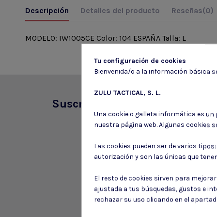
Descripción
Detalles del producto
Reseñas
(0)
MODELO: IW1005CE Color: 104 ESPAÑA Talla: L
Tu configuración de cookies
Bienvenida/o a la información básica so
ZULU TACTICAL, S. L.
Suscríbete a nuestro boletín
Una cookie o galleta informática es un
nuestra página web. Algunas cookies s
Las cookies pueden ser de varios tipos
autorización y son las únicas que tene
El resto de cookies sirven para mejora
ajustada a tus búsquedas, gustos e in
rechazar su uso clicando en el aparta