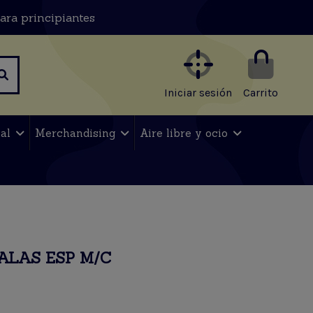
ara principiantes
Iniciar sesión
Carrito
nal
Merchandising
Aire libre y ocio
ALAS ESP M/C