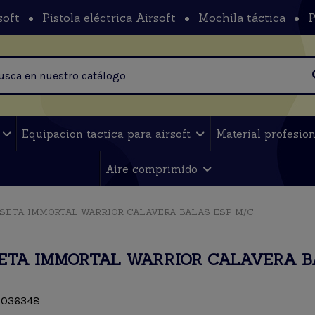
soft
Pistola eléctrica Airsoft
Mochila táctica
P
t
Equipacion tactica para airsoft
Material profesio
Aire comprimido
SETA IMMORTAL WARRIOR CALAVERA BALAS ESP M/C
ETA IMMORTAL WARRIOR CALAVERA B
036348