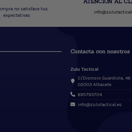
ATENCIÓN AL CL
compra no satisface tus
info@zulutactical
expectativas
Contacta con nosotros
Zulu Tactical
C/Dionisio Guardiola, 46
02003 Albacete
695793704
info@zulutactical.es