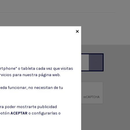
×
rtphone” o tableta cada vez que visitas
vicios para nuestra página web.
ción de contacto en el aviso legal.
eda funcionar, no necesitan de tu
privacidad
ntidad.
ara poder mostrarte publicidad
 botón
ACEPTAR
o configurarlas o