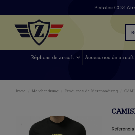
Pistolas CO2 Air
Réplicas de airsoft
Accesorios de airsof
Inicio
Merchandising
Productos de Merchandising
CAMI
CAMIS
Referencia