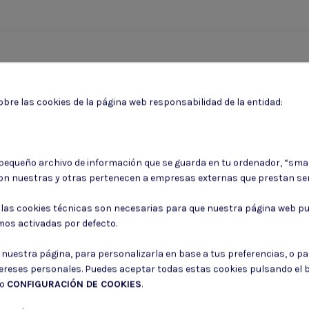
bre las cookies de la página web responsabilidad de la entidad:
 pequeño archivo de información que se guarda en tu ordenador, “sma
on nuestras y otras pertenecen a empresas externas que prestan ser
Puede darse de baja en cualquier momento. Para ello, consulte nuestra informa
: las cookies técnicas son necesarias para que nuestra página web pu
Consiento el uso de mis datos para los fines indicados en la
Política de 
mos activadas por defecto.
Consiento el uso de mis datos personales para recibir publicidad de su e
r nuestra página, para personalizarla en base a tus preferencias, o p
tereses personales. Puedes aceptar todas estas cookies pulsando el
do
CONFIGURACIÓN DE COOKIES
.