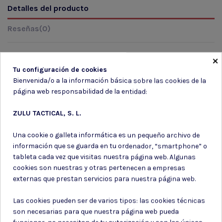
Detalles del producto
Reseñas
(0)
×
Tu configuración de cookies
Marca
Bienvenida/o a la información básica sobre las cookies de la
página web responsabilidad de la entidad:
ZULU TACTICAL, S. L.
Una cookie o galleta informática es un pequeño archivo de
información que se guarda en tu ordenador, “smartphone” o
Suscríbete a nuestro boletín
tableta cada vez que visitas nuestra página web. Algunas
cookies son nuestras y otras pertenecen a empresas
externas que prestan servicios para nuestra página web.
Las cookies pueden ser de varios tipos: las cookies técnicas
Puede darse de baja en cualquier momento. Para ello, consulte nuestra
son necesarias para que nuestra página web pueda
información de contacto en el aviso legal.