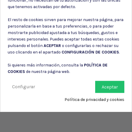
funcionar, no necesitan de tu autorización y son las únicas
Consiento el uso de mis datos para los fines indicados en la
que tenemos activadas por defecto.
Política de privacidad
Consiento el uso de mis datos personales para recibir publicidad
El resto de cookies sirven para mejorar nuestra página, para
de su entidad.
personalizarla en base a tus preferencias, o para poder
mostrarte publicidad ajustada a tus búsquedas, gustos e
intereses personales. Puedes aceptar todas estas cookies
pulsando el botón
ACEPTAR
o configurarlas o rechazar su
uso clicando en el apartado
CONFIGURACIÓN DE COOKIES
.
Si quieres más información, consulta la
POLÍTICA DE
COOKIES
de nuestra página web.
Configurar
Aceptar
Política de privacidad y cookies