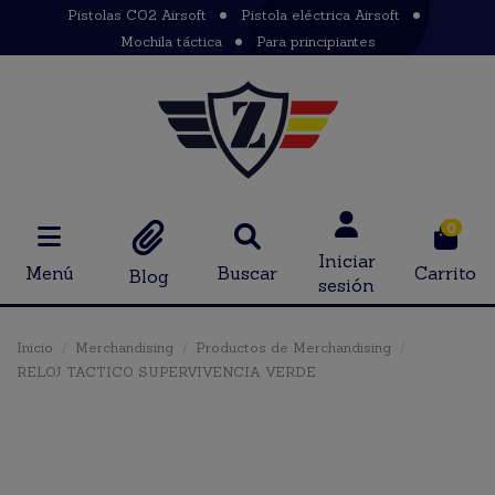
Pistolas CO2 Airsoft
Pistola eléctrica Airsoft
Mochila táctica
Para principiantes
0
Iniciar
Menú
Buscar
Carrito
Blog
sesión
Inicio
Merchandising
Productos de Merchandising
RELOJ TACTICO SUPERVIVENCIA VERDE