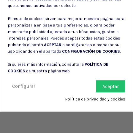
Consiento el uso de mis datos para los fines indicados en la
que tenemos activadas por defecto.
Política de privacidad
Consiento el uso de mis datos personales para recibir publicidad
El resto de cookies sirven para mejorar nuestra página, para
de su entidad.
personalizarla en base a tus preferencias, o para poder
mostrarte publicidad ajustada a tus búsquedas, gustos e
intereses personales. Puedes aceptar todas estas cookies
pulsando el botón
ACEPTAR
o configurarlas o rechazar su
uso clicando en el apartado
CONFIGURACIÓN DE COOKIES
.
Si quieres más información, consulta la
POLÍTICA DE
COOKIES
de nuestra página web.
Configurar
Aceptar
Política de privacidad y cookies