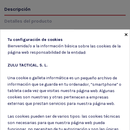
Descripción
Detalles del producto
Reseñas
(0)
×
Tu configuración de cookies
Bienvenida/o a la información básica sobre las cookies de la
MODELO: 120441 Color: 663 LEGION NEGRA Talla: M
página web responsabilidad de la entidad:
ZULU TACTICAL, S. L.
Una cookie o galleta informática es un pequeño archivo de
información que se guarda en tu ordenador, “smartphone” o
Suscríbete a nuestro boletín
tableta cada vez que visitas nuestra página web. Algunas
cookies son nuestras y otras pertenecen a empresas
externas que prestan servicios para nuestra página web.
Las cookies pueden ser de varios tipos: las cookies técnicas
Puede darse de baja en cualquier momento. Para ello, consulte nuestra
son necesarias para que nuestra página web pueda
información de contacto en el aviso legal.
funcionar, no necesitan de tu autorización y son las únicas