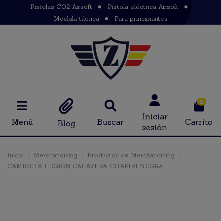
Pistolas CO2 Airsoft
Pistola eléctrica Airsoft
Mochila táctica
Para principiantes
0
Iniciar
Menú
Buscar
Carrito
Blog
sesión
Inicio
Merchandising
Productos de Merchandising
CAMISETA LEGION CALAVERA CHAPIRI NEGRA