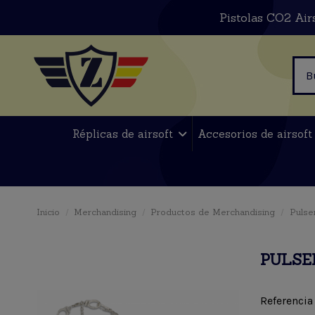
Pistolas CO2 Air
Réplicas de airsoft
Accesorios de airsof
Inicio
Merchandising
Productos de Merchandising
Pulse
PULSE
Referencia