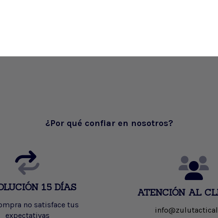
¿Por qué confiar en nosotros?
OLUCIÓN 15 DÍAS
ATENCIÓN AL CL
compra no satisface tus
info@zulutactical
expectativas