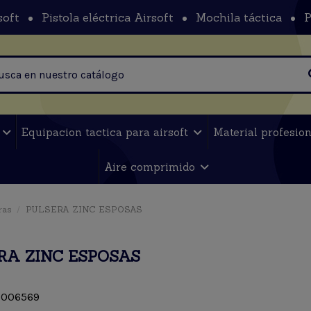
soft
Pistola eléctrica Airsoft
Mochila táctica
P
t
Equipacion tactica para airsoft
Material profesio
Aire comprimido
ras
PULSERA ZINC ESPOSAS
RA ZINC ESPOSAS
006569