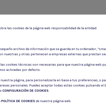
bre las cookies de la página web responsabilidad de la entidad:
Puede darse de baja en cualquier momento. Para ello, consulte nuestra informa
 pequeño archivo de información que se guarda en tu ordenador, “sma
on nuestras y otras pertenecen a empresas externas que prestan ser
Consiento el uso de mis datos para los fines indicados en la
Política de 
Consiento el uso de mis datos personales para recibir publicidad de su e
: las cookies técnicas son necesarias para que nuestra página web pu
mos activadas por defecto.
r nuestra página, para personalizarla en base a tus preferencias, o p
tereses personales. Puedes aceptar todas estas cookies pulsando el
do
CONFIGURACIÓN DE COOKIES
.
a
POLÍTICA DE COOKIES
de nuestra página web.