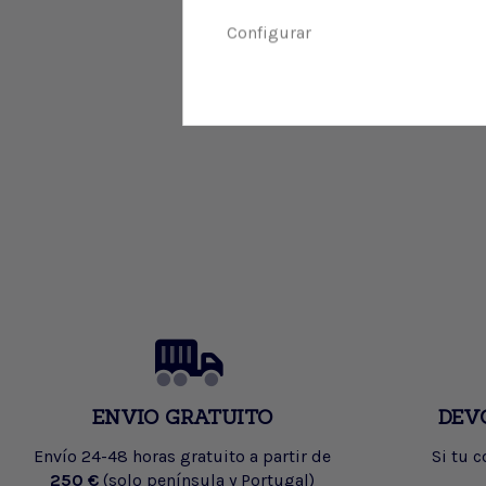
Configurar
ENVIO GRATUITO
DEV
Envío 24-48 horas gratuito a partir de
Si tu 
250 €
(solo península y Portugal)