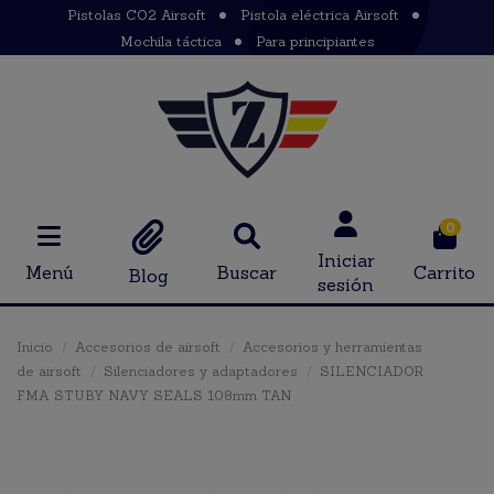
Pistolas CO2 Airsoft
Pistola eléctrica Airsoft
Mochila táctica
Para principiantes
0
Iniciar
Menú
Buscar
Carrito
Blog
sesión
Inicio
Accesorios de airsoft
Accesorios y herramientas
de airsoft
Silenciadores y adaptadores
SILENCIADOR
FMA STUBY NAVY SEALS 108mm TAN