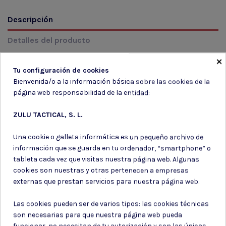
Descripción
Detalles del producto
×
Reseñas
(0)
Tu configuración de cookies
Bienvenida/o a la información básica sobre las cookies de la
MODELO: TB1142-DE Color: 274 TAN Talla: S/T
página web responsabilidad de la entidad:
ZULU TACTICAL, S. L.
Una cookie o galleta informática es un pequeño archivo de
información que se guarda en tu ordenador, “smartphone” o
Suscríbete a nuestro boletín
tableta cada vez que visitas nuestra página web. Algunas
cookies son nuestras y otras pertenecen a empresas
externas que prestan servicios para nuestra página web.
Las cookies pueden ser de varios tipos: las cookies técnicas
Puede darse de baja en cualquier momento. Para ello, consulte nuestra
son necesarias para que nuestra página web pueda
información de contacto en el aviso legal.
funcionar, no necesitan de tu autorización y son las únicas