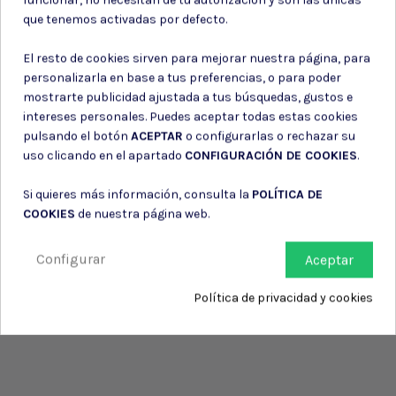
Consiento el uso de mis datos para los fines indicados en la
que tenemos activadas por defecto.
Política de privacidad
Consiento el uso de mis datos personales para recibir publicidad
El resto de cookies sirven para mejorar nuestra página, para
de su entidad.
personalizarla en base a tus preferencias, o para poder
mostrarte publicidad ajustada a tus búsquedas, gustos e
intereses personales. Puedes aceptar todas estas cookies
pulsando el botón
ACEPTAR
o configurarlas o rechazar su
uso clicando en el apartado
CONFIGURACIÓN DE COOKIES
.
Si quieres más información, consulta la
POLÍTICA DE
COOKIES
de nuestra página web.
Configurar
Aceptar
Política de privacidad y cookies