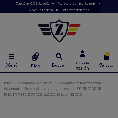
Pistolas CO2 Airsoft
Pistola eléctrica Airsoft
Mochila táctica
Para principiantes
0
Iniciar
Menú
Buscar
Carrito
Blog
sesión
Inicio
Accesorios de airsoft
Accesorios y herramientas
de airsoft
Silenciadores y adaptadores
SILENCIADOR
FMA NOVESKE FORCE LARGO 198mm NEGRO