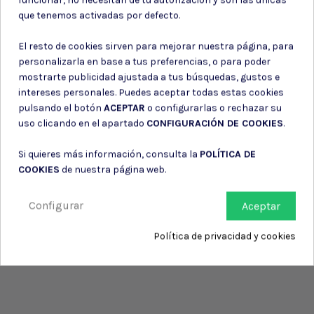
Consiento el uso de mis datos para los fines indicados en la
que tenemos activadas por defecto.
Política de privacidad
Consiento el uso de mis datos personales para recibir publicidad
El resto de cookies sirven para mejorar nuestra página, para
de su entidad.
personalizarla en base a tus preferencias, o para poder
mostrarte publicidad ajustada a tus búsquedas, gustos e
intereses personales. Puedes aceptar todas estas cookies
pulsando el botón
ACEPTAR
o configurarlas o rechazar su
uso clicando en el apartado
CONFIGURACIÓN DE COOKIES
.
Si quieres más información, consulta la
POLÍTICA DE
COOKIES
de nuestra página web.
Configurar
Aceptar
Política de privacidad y cookies