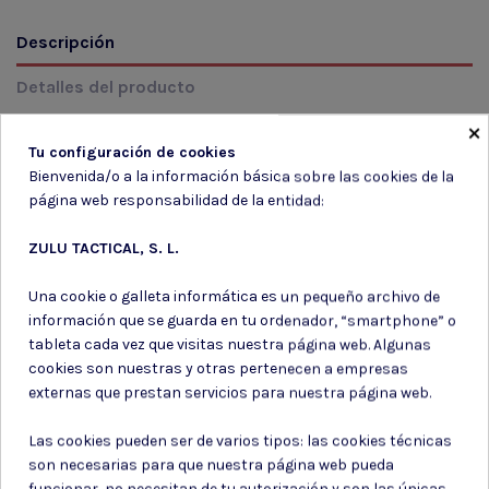
Descripción
Detalles del producto
×
Reseñas
(0)
Tu configuración de cookies
Bienvenida/o a la información básica sobre las cookies de la
MODELO: TB879 Color: 181 NEGRO Talla: S/T
página web responsabilidad de la entidad:
ZULU TACTICAL, S. L.
Una cookie o galleta informática es un pequeño archivo de
información que se guarda en tu ordenador, “smartphone” o
Suscríbete a nuestro boletín
tableta cada vez que visitas nuestra página web. Algunas
cookies son nuestras y otras pertenecen a empresas
externas que prestan servicios para nuestra página web.
Las cookies pueden ser de varios tipos: las cookies técnicas
Puede darse de baja en cualquier momento. Para ello, consulte nuestra
son necesarias para que nuestra página web pueda
información de contacto en el aviso legal.
funcionar, no necesitan de tu autorización y son las únicas