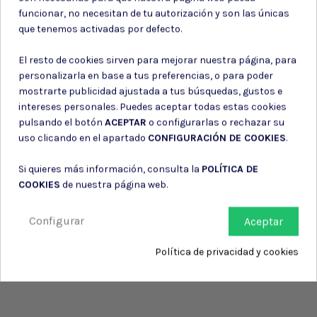
Puede darse de baja en cualquier momento. Para ello, consulte nuestra
funcionar, no necesitan de tu autorización y son las únicas
información de contacto en el aviso legal.
que tenemos activadas por defecto.
Consiento el uso de mis datos para los fines indicados en la
Política de privacidad
El resto de cookies sirven para mejorar nuestra página, para
Consiento el uso de mis datos personales para recibir publicidad
personalizarla en base a tus preferencias, o para poder
de su entidad.
mostrarte publicidad ajustada a tus búsquedas, gustos e
intereses personales. Puedes aceptar todas estas cookies
pulsando el botón
ACEPTAR
o configurarlas o rechazar su
uso clicando en el apartado
CONFIGURACIÓN DE COOKIES
.
Si quieres más información, consulta la
POLÍTICA DE
COOKIES
de nuestra página web.
Configurar
Aceptar
Política de privacidad y cookies