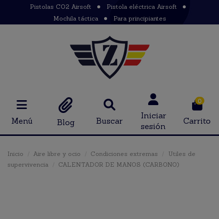
Pistolas CO2 Airsoft
Pistola eléctrica Airsoft
Mochila táctica
Para principiantes
0
Iniciar
Menú
Buscar
Carrito
Blog
sesión
Inicio
Aire libre y ocio
Condiciones extremas
Utiles de
supervivencia
CALENTADOR DE MANOS (CARBONO)