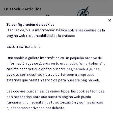
En stock
2 Artículos
Marca
×
Tu configuración de cookies
Bienvenida/o a la información básica sobre las cookies de la
página web responsabilidad de la entidad:
ZULU TACTICAL, S. L.
Suscríbete a nuestro boletín
Una cookie o galleta informática es un pequeño archivo de
información que se guarda en tu ordenador, “smartphone” o
tableta cada vez que visitas nuestra página web. Algunas
cookies son nuestras y otras pertenecen a empresas
externas que prestan servicios para nuestra página web.
Puede darse de baja en cualquier momento. Para ello, consulte nuestra
información de contacto en el aviso legal.
Las cookies pueden ser de varios tipos: las cookies técnicas
son necesarias para que nuestra página web pueda
Consiento el uso de mis datos para los fines indicados en la
Política de privacidad
funcionar, no necesitan de tu autorización y son las únicas
Consiento el uso de mis datos personales para recibir publicidad
que tenemos activadas por defecto.
de su entidad.