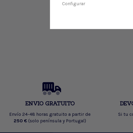
Configurar
ENVIO GRATUITO
DEV
Envío 24-48 horas gratuito a partir de
Si tu 
250 €
(solo península y Portugal)