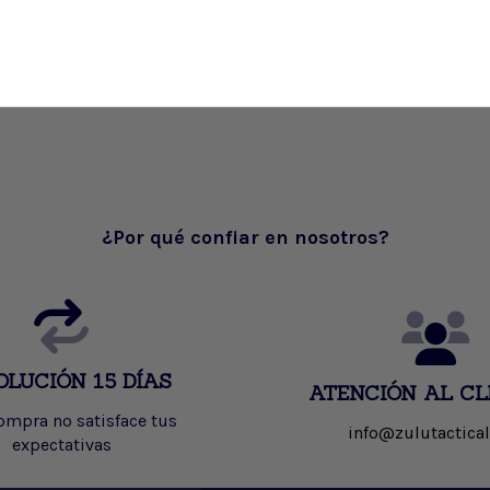
¿Por qué confiar en nosotros?
OLUCIÓN 15 DÍAS
ATENCIÓN AL CL
compra no satisface tus
info@zulutactical
expectativas