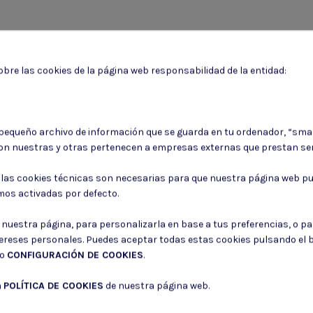
bre las cookies de la página web responsabilidad de la entidad:
Puede darse de baja en cualquier momento. Para ello, consulte nuestra informa
 pequeño archivo de información que se guarda en tu ordenador, “sma
on nuestras y otras pertenecen a empresas externas que prestan ser
Consiento el uso de mis datos para los fines indicados en la
Política de 
Consiento el uso de mis datos personales para recibir publicidad de su e
: las cookies técnicas son necesarias para que nuestra página web pu
mos activadas por defecto.
r nuestra página, para personalizarla en base a tus preferencias, o p
tereses personales. Puedes aceptar todas estas cookies pulsando el
do
CONFIGURACIÓN DE COOKIES
.
a
POLÍTICA DE COOKIES
de nuestra página web.