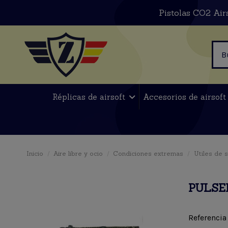
Pistolas CO2 Air
Réplicas de airsoft
Accesorios de airsof
Inicio
Aire libre y ocio
Condiciones extremas
Utiles de 
PULSE
Referencia