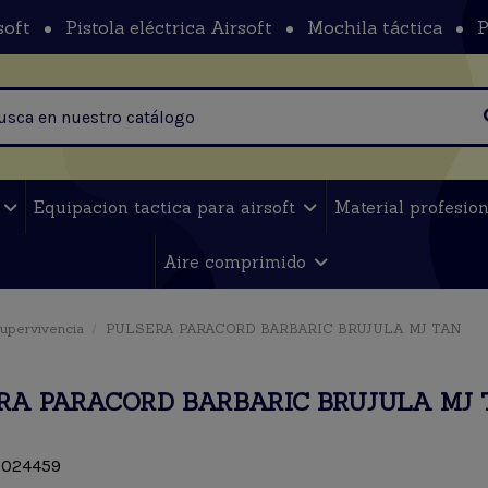
soft
Pistola eléctrica Airsoft
Mochila táctica
P
t
Equipacion tactica para airsoft
Material profesio
Aire comprimido
supervivencia
PULSERA PARACORD BARBARIC BRUJULA MJ TAN
RA PARACORD BARBARIC BRUJULA MJ 
024459