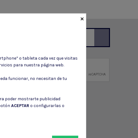
×
ción de contacto en el aviso legal.
rtphone” o tableta cada vez que visitas
vicios para nuestra página web.
privacidad
ntidad.
eda funcionar, no necesitan de tu
ara poder mostrarte publicidad
 botón
ACEPTAR
o configurarlas o