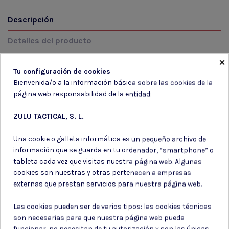
Descripción
Detalles del producto
×
Reseñas
(0)
Tu configuración de cookies
Bienvenida/o a la información básica sobre las cookies de la
MODELO: 54100 Color: 181 NEGRO Talla: ST
página web responsabilidad de la entidad:
ZULU TACTICAL, S. L.
Una cookie o galleta informática es un pequeño archivo de
información que se guarda en tu ordenador, “smartphone” o
Suscríbete a nuestro boletín
tableta cada vez que visitas nuestra página web. Algunas
cookies son nuestras y otras pertenecen a empresas
externas que prestan servicios para nuestra página web.
Las cookies pueden ser de varios tipos: las cookies técnicas
Puede darse de baja en cualquier momento. Para ello, consulte nuestra
son necesarias para que nuestra página web pueda
información de contacto en el aviso legal.
funcionar, no necesitan de tu autorización y son las únicas