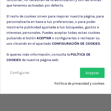
Consiento el uso de mis datos para los fines indicados en la
que tenemos activadas por defecto.
Política de privacidad
Consiento el uso de mis datos personales para recibir publicidad
El resto de cookies sirven para mejorar nuestra página, para
de su entidad.
personalizarla en base a tus preferencias, o para poder
mostrarte publicidad ajustada a tus búsquedas, gustos e
intereses personales. Puedes aceptar todas estas cookies
pulsando el botón
ACEPTAR
o configurarlas o rechazar su
uso clicando en el apartado
CONFIGURACIÓN DE COOKIES
.
Si quieres más información, consulta la
POLÍTICA DE
COOKIES
de nuestra página web.
Configurar
Aceptar
Política de privacidad y cookies