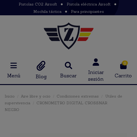
Pistolas CO2 Airsoft
Pistola eléctrica Airsoft
Mochila táctica
Para principiantes
0
Iniciar
Menú
Buscar
Carrito
Blog
sesión
Inicio
Aire libre y ocio
Condiciones extremas
Utiles de
supervivencia
CRONOMETRO DIGITAL CROSSNAR
NEGRO