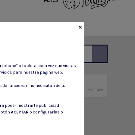
Marca
×
rtphone” o tableta cada vez que visitas
ción de contacto en el aviso legal.
vicios para nuestra página web.
privacidad
eda funcionar, no necesitan de tu
ntidad.
ara poder mostrarte publicidad
 botón
ACEPTAR
o configurarlas o