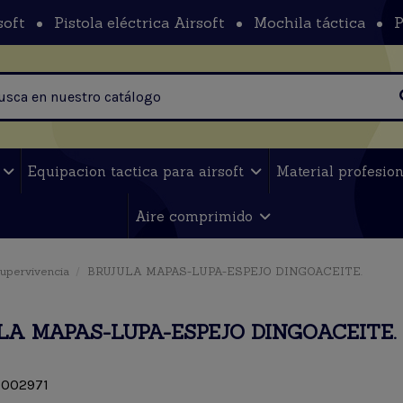
soft
Pistola eléctrica Airsoft
Mochila táctica
P
t
Equipacion tactica para airsoft
Material profesio
Aire comprimido
supervivencia
BRUJULA MAPAS-LUPA-ESPEJO DINGOACEITE.
LA MAPAS-LUPA-ESPEJO DINGOACEITE.
002971