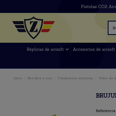
Pistolas CO2 Air
Réplicas de airsoft
Accesorios de airsof
Inicio
Aire libre y ocio
Condiciones extremas
Utiles de 
BRUJU
Referencia