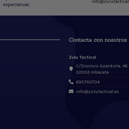
info@zulutactical
expectativas
Contacta con nosotros
Zulu Tactical
C/Dionisio Guardiola, 46
02003 Albacete
695793704
info@zulutactical.es