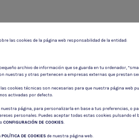
bre las cookies de la página web responsabilidad de la entidad:
 pequeño archivo de información que se guarda en tu ordenador, “sma
Puede darse de baja en cualquier momento. Para ello, consulte nuestra informa
on nuestras y otras pertenecen a empresas externas que prestan ser
Consiento el uso de mis datos para los fines indicados en la
Política de 
: las cookies técnicas son necesarias para que nuestra página web pu
Consiento el uso de mis datos personales para recibir publicidad de su e
mos activadas por defecto.
r nuestra página, para personalizarla en base a tus preferencias, o p
tereses personales. Puedes aceptar todas estas cookies pulsando el
do
CONFIGURACIÓN DE COOKIES
.
a
POLÍTICA DE COOKIES
de nuestra página web.