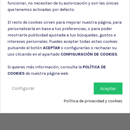
funcionar, no necesitan de tu autorización y son las únicas
información de contacto en el aviso legal.
que tenemos activadas por defecto.
Consiento el uso de mis datos para los fines indicados en la
Política de privacidad
El resto de cookies sirven para mejorar nuestra página, para
Consiento el uso de mis datos personales para recibir publicidad
de su entidad.
personalizarla en base a tus preferencias, o para poder
mostrarte publicidad ajustada a tus búsquedas, gustos e
intereses personales. Puedes aceptar todas estas cookies
pulsando el botón
ACEPTAR
o configurarlas o rechazar su
uso clicando en el apartado
CONFIGURACIÓN DE COOKIES
.
Si quieres más información, consulta la
POLÍTICA DE
COOKIES
de nuestra página web.
Configurar
Aceptar
Política de privacidad y cookies