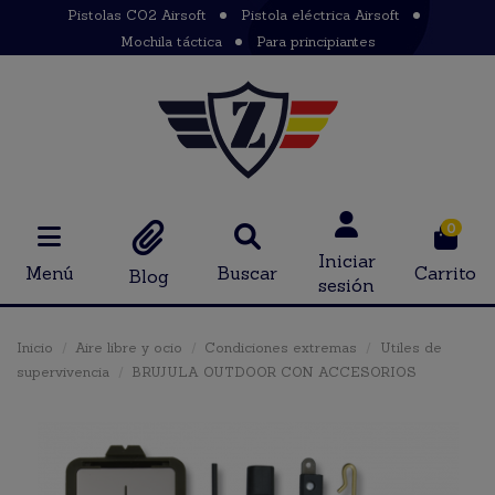
Pistolas CO2 Airsoft
Pistola eléctrica Airsoft
Mochila táctica
Para principiantes
0
Iniciar
Menú
Buscar
Carrito
Blog
sesión
Inicio
Aire libre y ocio
Condiciones extremas
Utiles de
supervivencia
BRUJULA OUTDOOR CON ACCESORIOS