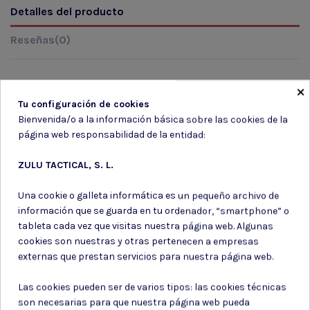
Detalles del producto
Reseñas
(0)
×
Tu configuración de cookies
Marca
Bienvenida/o a la información básica sobre las cookies de la
página web responsabilidad de la entidad:
ZULU TACTICAL, S. L.
Una cookie o galleta informática es un pequeño archivo de
información que se guarda en tu ordenador, “smartphone” o
tableta cada vez que visitas nuestra página web. Algunas
Suscríbete a nuestro boletín
cookies son nuestras y otras pertenecen a empresas
externas que prestan servicios para nuestra página web.
Las cookies pueden ser de varios tipos: las cookies técnicas
son necesarias para que nuestra página web pueda
Puede darse de baja en cualquier momento. Para ello, consulte nuestra