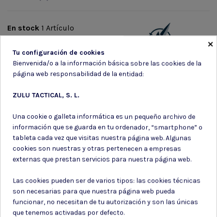
En stock
1 Artículo
×
Marca
Tu configuración de cookies
Bienvenida/o a la información básica sobre las cookies de la
página web responsabilidad de la entidad:
ZULU TACTICAL, S. L.
Una cookie o galleta informática es un pequeño archivo de
Suscríbete a nuestro boletín
información que se guarda en tu ordenador, “smartphone” o
tableta cada vez que visitas nuestra página web. Algunas
cookies son nuestras y otras pertenecen a empresas
externas que prestan servicios para nuestra página web.
Puede darse de baja en cualquier momento. Para ello, consulte nuestra
Las cookies pueden ser de varios tipos: las cookies técnicas
información de contacto en el aviso legal.
son necesarias para que nuestra página web pueda
Consiento el uso de mis datos para los fines indicados en la
funcionar, no necesitan de tu autorización y son las únicas
Política de privacidad
que tenemos activadas por defecto.
Consiento el uso de mis datos personales para recibir publicidad