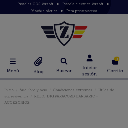
Pistolas CO2 Airsoft
Pistola eléctrica Airsoft
Mochila táctica
Para principiantes
0
Iniciar
Menú
Buscar
Carrito
Blog
sesión
Inicio
Aire libre y ocio
Condiciones extremas
Utiles de
supervivencia
RELOJ DIG.PARACORD BARBARIC +
ACCESORIOS