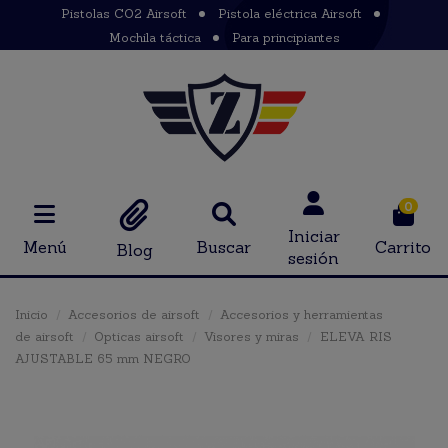
Pistolas CO2 Airsoft
Pistola eléctrica Airsoft
Mochila táctica
Para principiantes
0
Iniciar
Menú
Buscar
Carrito
Blog
sesión
Inicio
Accesorios de airsoft
Accesorios y herramientas
de airsoft
Opticas airsoft
Visores y miras
ELEVA RIS
AJUSTABLE 65 mm NEGRO