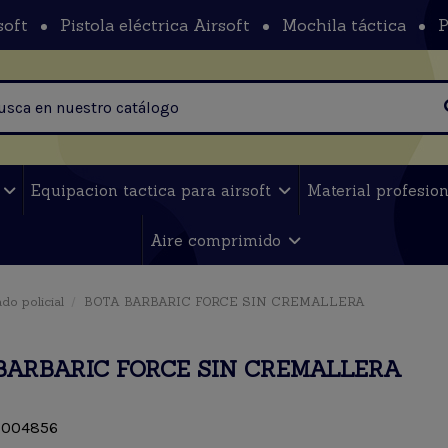
soft
Pistola eléctrica Airsoft
Mochila táctica
P
t
Equipacion tactica para airsoft
Material profesio
Aire comprimido
do policial
BOTA BARBARIC FORCE SIN CREMALLERA
BARBARIC FORCE SIN CREMALLERA
004856