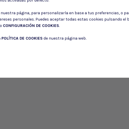
mos activadas por defecto.
r nuestra página, para personalizarla en base a tus preferencias, o p
Puede darse de baja en cualquier momento. Para ello, consulte nuestra informa
tereses personales. Puedes aceptar todas estas cookies pulsando el
do
CONFIGURACIÓN DE COOKIES
.
Consiento el uso de mis datos para los fines indicados en la
Política de 
Consiento el uso de mis datos personales para recibir publicidad de su e
a
POLÍTICA DE COOKIES
de nuestra página web.