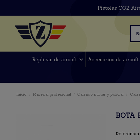
Pistolas CO2 Air
Réplicas de airsoft
Accesorios de airsof
Inicio
Material profesional
Calzado militar y policial
Calza
BOTA 
Referencia