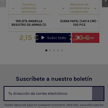
Fusiles y
Municion de
subfusiles
carabina aire
electricos
comprimido
TARJETA AMARILLA
DIANA PAPEL (14X14 CM) -
REGISTRO DE ARMAS (1)
100 PCS
2,15 €
7,30 €
Subir todo
Detener
Suscríbete a nuestro boletín
Puede darse de baja en cualquier momento. Para ello, consulte nuestra