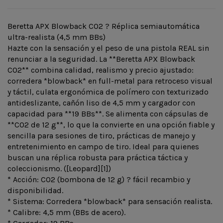
Beretta APX Blowback CO2 ? Réplica semiautomática
ultra-realista (4,5 mm BBs)
Hazte con la sensación y el peso de una pistola REAL sin
renunciar a la seguridad. La **Beretta APX Blowback
CO2** combina calidad, realismo y precio ajustado:
corredera *blowback* en full-metal para retroceso visual
y táctil, culata ergonómica de polímero con texturizado
antideslizante, cañón liso de 4,5 mm y cargador con
capacidad para **19 BBs**. Se alimenta con cápsulas de
**CO2 de 12 g**, lo que la convierte en una opción fiable y
sencilla para sesiones de tiro, prácticas de manejo y
entretenimiento en campo de tiro. Ideal para quienes
buscan una réplica robusta para práctica táctica y
coleccionismo. ([Leopard][1])
* Acción: CO2 (bombona de 12 g) ? fácil recambio y
disponibilidad.
* Sistema: Corredera *blowback* para sensación realista.
* Calibre: 4,5 mm (BBs de acero).