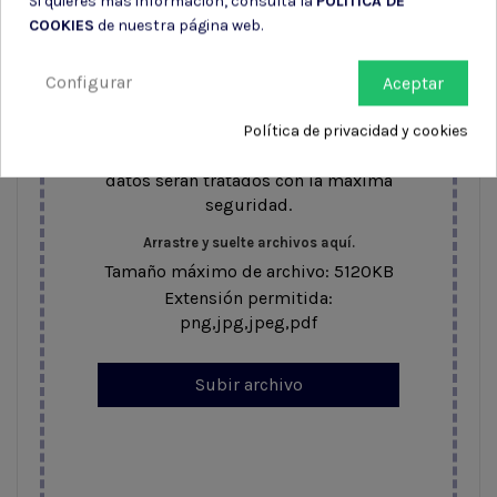
Si quieres más información, consulta la
POLÍTICA DE
COOKIES
de nuestra página web.
Para tramitar tu compra, es
obligatorio subir una foto de tu DNI.
Configurar
Esto nos permite verificar que eres
Aceptar
mayor de edad y cumplir con la
normativa vigente. Asegúrate de que
Política de privacidad y cookies
la imagen sea clara y legible. Tus
datos serán tratados con la máxima
seguridad.
Arrastre y suelte archivos aquí.
Tamaño máximo de archivo: 5120KB
Extensión permitida:
png,jpg,jpeg,pdf
Subir archivo