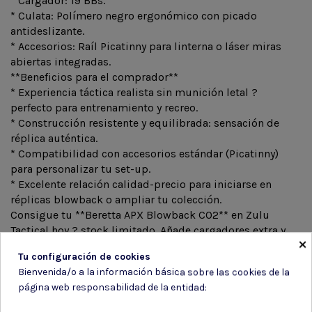
* Cargador: 19 BBs.
* Culata: Polímero negro ergonómico con picado
antideslizante.
* Accesorios: Raíl Picatinny para linterna o láser miras
abiertas integradas.
**Beneficios para el comprador**
* Experiencia táctica realista sin munición letal ?
perfecto para entrenamiento y recreo.
* Construcción resistente y equilibrada: sensación de
réplica auténtica.
* Compatibilidad con accesorios estándar (Picatinny)
para personalizar tu set-up.
* Excelente relación calidad-precio para iniciarse en
réplicas blowback o ampliar tu colección.
Consigue tu **Beretta APX Blowback CO2** en Zulu
Tactical hoy ? stock limitado. Añade cargadores extra y
×
packs de CO2 para no quedarte sin munición en la
Tu configuración de cookies
próxima sesión.
Bienvenida/o a la información básica sobre las cookies de la
página web responsabilidad de la entidad: