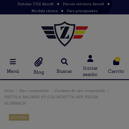
Pistolas CO2 Airsoft
Pistola eléctrica Airsoft
Mochila táctica
Para principiantes
0
Iniciar
Menú
Buscar
Carrito
Blog
sesión
Inicio
Aire comprimido
Carabina de aire comprimido
PISTOLA BALINES 4.5 CO2 BERETTA APX NEGRA
BLOWBACK
¡En oferta!