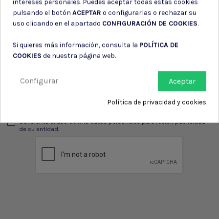
intereses personales. Puedes aceptar todas estas cookies
pulsando el botón
ACEPTAR
o configurarlas o rechazar su
uso clicando en el apartado
CONFIGURACIÓN DE COOKIES
.
Suscríbete a nuestro boletín
Si quieres más información, consulta la
POLÍTICA DE
COOKIES
de nuestra página web.
Configurar
Aceptar
Puede darse de baja en cualquier momento. Para ello, consulte nuestra
información de contacto en el aviso legal.
Política de privacidad y cookies
Consiento el uso de mis datos para los fines indicados en la
Política de privacidad
Consiento el uso de mis datos personales para recibir publicidad
de su entidad.