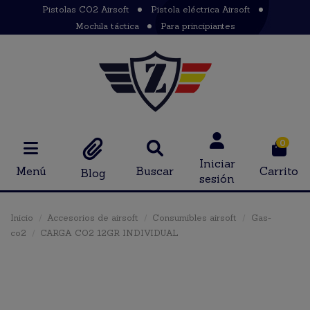
Pistolas CO2 Airsoft
Pistola eléctrica Airsoft
Mochila táctica
Para principiantes
0
Iniciar
Menú
Buscar
Carrito
Blog
sesión
Inicio
Accesorios de airsoft
Consumibles airsoft
Gas-
co2
CARGA CO2 12GR INDIVIDUAL