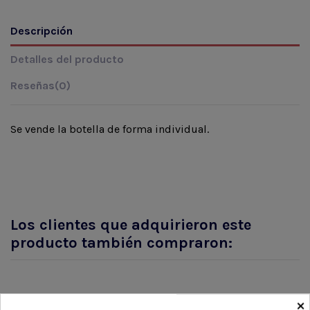
Descripción
Detalles del producto
Reseñas
(0)
Se vende la botella de forma individual.
Los clientes que adquirieron este
producto también compraron:
×