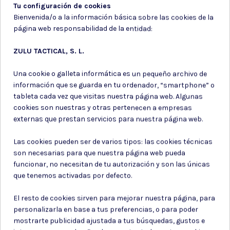
Tu configuración de cookies
Bienvenida/o a la información básica sobre las cookies de la
página web responsabilidad de la entidad:
ZULU TACTICAL, S. L.
Una cookie o galleta informática es un pequeño archivo de
información que se guarda en tu ordenador, “smartphone” o
tableta cada vez que visitas nuestra página web. Algunas
Carabina de aire
cookies son nuestras y otras pertenecen a empresas
Carabina de pcp
comprimido
externas que prestan servicios para nuestra página web.
PISTOLA ARES CO2 5.5 CON
REVOLVER CROSMAN 357
Las cookies pueden ser de varios tipos: las cookies técnicas
CULATA Y DOBLE CAÑON 12J
CO2 DUAL AMMO NGR
son necesarias para que nuestra página web pueda
funcionar, no necesitan de tu autorización y son las únicas
151,25 €
124,95 €
que tenemos activadas por defecto.
El resto de cookies sirven para mejorar nuestra página, para
personalizarla en base a tus preferencias, o para poder
mostrarte publicidad ajustada a tus búsquedas, gustos e