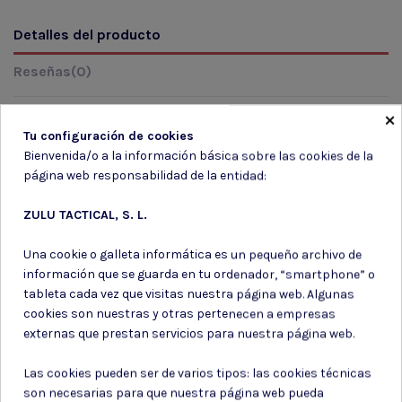
Detalles del producto
Reseñas
(0)
×
Tu configuración de cookies
Marca
Bienvenida/o a la información básica sobre las cookies de la
página web responsabilidad de la entidad:
ZULU TACTICAL, S. L.
Una cookie o galleta informática es un pequeño archivo de
información que se guarda en tu ordenador, “smartphone” o
tableta cada vez que visitas nuestra página web. Algunas
Suscríbete a nuestro boletín
cookies son nuestras y otras pertenecen a empresas
externas que prestan servicios para nuestra página web.
Las cookies pueden ser de varios tipos: las cookies técnicas
son necesarias para que nuestra página web pueda
Puede darse de baja en cualquier momento. Para ello, consulte nuestra