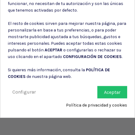
funcionar, no necesitan de tu autorización y son las únicas
información de contacto en el aviso legal.
que tenemos activadas por defecto.
Consiento el uso de mis datos para los fines indicados en la
Política de privacidad
El resto de cookies sirven para mejorar nuestra página, para
Consiento el uso de mis datos personales para recibir publicidad
de su entidad.
personalizarla en base a tus preferencias, o para poder
mostrarte publicidad ajustada a tus búsquedas, gustos e
intereses personales. Puedes aceptar todas estas cookies
pulsando el botón
ACEPTAR
o configurarlas o rechazar su
uso clicando en el apartado
CONFIGURACIÓN DE COOKIES
.
Si quieres más información, consulta la
POLÍTICA DE
COOKIES
de nuestra página web.
Configurar
Aceptar
Política de privacidad y cookies