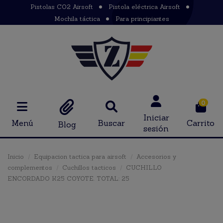
Pistolas CO2 Airsoft
Pistola eléctrica Airsoft
Mochila táctica
Para principiantes
0
Iniciar
Menú
Buscar
Carrito
Blog
sesión
Inicio
Equipacion tactica para airsoft
Accesorios y
complementos
Cuchillos tacticos
CUCHILLO
ENCORDADO K25 COYOTE. TOTAL: 25